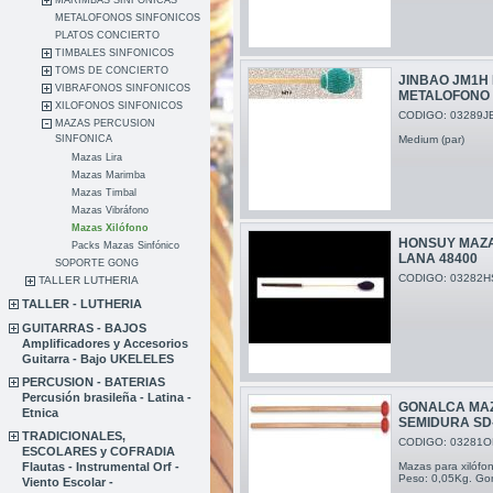
MARIMBAS SINFONICAS
METALOFONOS SINFONICOS
PLATOS CONCIERTO
TIMBALES SINFONICOS
TOMS DE CONCIERTO
JINBAO JM1H
VIBRAFONOS SINFONICOS
METALOFONO
XILOFONOS SINFONICOS
CODIGO: 03289J
MAZAS PERCUSION
Medium (par)
SINFONICA
Mazas Lira
Mazas Marimba
Mazas Timbal
Mazas Vibráfono
Mazas Xilófono
HONSUY MAZA
Packs Mazas Sinfónico
LANA 48400
SOPORTE GONG
CODIGO: 03282H
TALLER LUTHERIA
TALLER - LUTHERIA
GUITARRAS - BAJOS
Amplificadores y Accesorios
Guitarra - Bajo UKELELES
PERCUSION - BATERIAS
Percusión brasileña - Latina -
GONALCA MAZ
Etnica
SEMIDURA SD
TRADICIONALES,
CODIGO: 03281O
ESCOLARES y COFRADIA
Mazas para xilófon
Flautas - Instrumental Orf -
Peso: 0,05Kg. Go
Viento Escolar -