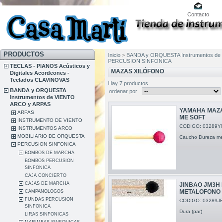
Contacto
PRODUCTOS
Inicio
>
BANDA y ORQUESTA Instrumentos de
PERCUSION SINFONICA
TECLAS - PIANOS Acústicos y
MAZAS XILÓFONO
Digitales Acordeones -
Teclados CLAVINOVAS
Hay 7 productos
BANDA y ORQUESTA
ordenar por
Instrumentos de VIENTO
ARCO y ARPAS
YAMAHA MAZA
ARPAS
ME SOFT
INSTRUMENTO DE VIENTO
CODIGO: 03289Y
INSTRUMENTOS ARCO
MOBILIARIO DE ORQUESTA
Caucho Dureza me
PERCUSION SINFONICA
BOMBOS DE MARCHA
BOMBOS PERCUSION
SINFONICA
CAJA CONCIERTO
CAJAS DE MARCHA
JINBAO JM3H
METALOFONO
CAMPANOLOGOS
FUNDAS PERCUSION
CODIGO: 03289J
SINFONICA
Dura (par)
LIRAS SINFONICAS