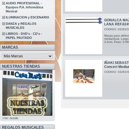
AUDIO PROFESIONAL -
Equipos P.A. Informática
Musical
ILUMINACION y ESCENARIO
GONALCA MAZ
DANZA y REGALOS
LANA REF.024
MUSICALES
CODIGO: 03281O
LIBROS - DVD's - CD's -
Mazas para xilófon
PAPEL PAUTADO
media/dura. Largo 
3,4cm. Peso: 0,06
MARCAS
IÑAKI SEBAST
NUESTRAS TIENDAS
Concert Medi
CODIGO: 03281I
»Ver detalle
REGALOS MUSICALES