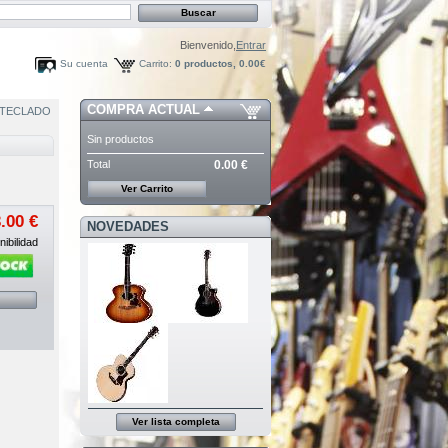
Bienvenido,
Entrar
Su cuenta
Carrito:
0
productos,
0.00€
COMPRA ACTUAL
TECLADO
Sin productos
Total
0.00 €
Ver Carrito
.00 €
NOVEDADES
ibilidad
Ver lista completa