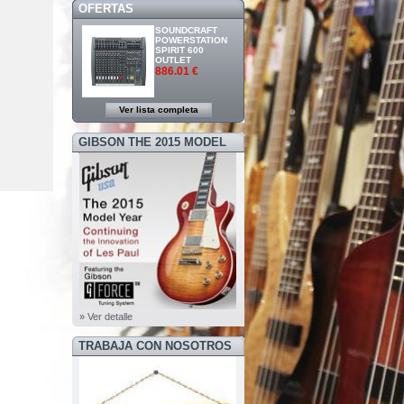
OFERTAS
SOUNDCRAFT
POWERSTATION
SPIRIT 600
OUTLET
886.01 €
Ver lista completa
GIBSON THE 2015 MODEL
YEAR
» Ver detalle
TRABAJA CON NOSOTROS