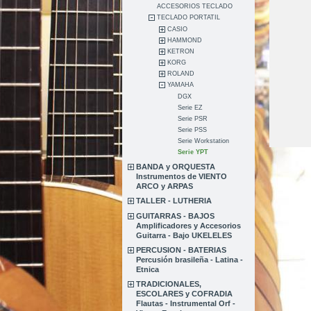
ACCESORIOS TECLADO
TECLADO PORTATIL
CASIO
HAMMOND
KETRON
KORG
ROLAND
YAMAHA
DGX
Serie EZ
Serie PSR
Serie PSS
Serie Workstation
Serie YPT
BANDA y ORQUESTA
Instrumentos de VIENTO
ARCO y ARPAS
TALLER - LUTHERIA
GUITARRAS - BAJOS
Amplificadores y Accesorios
Guitarra - Bajo UKELELES
PERCUSION - BATERIAS
Percusión brasileña - Latina -
Etnica
TRADICIONALES,
ESCOLARES y COFRADIA
Flautas - Instrumental Orf -