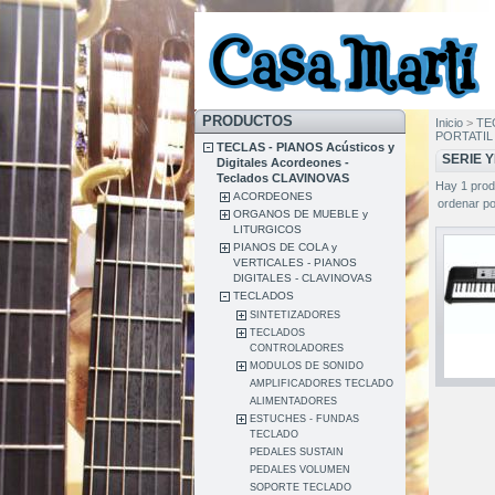
PRODUCTOS
Inicio
>
TEC
PORTATIL
TECLAS - PIANOS Acústicos y
SERIE Y
Digitales Acordeones -
Teclados CLAVINOVAS
Hay 1 prod
ACORDEONES
ordenar po
ORGANOS DE MUEBLE y
LITURGICOS
PIANOS DE COLA y
VERTICALES - PIANOS
DIGITALES - CLAVINOVAS
TECLADOS
SINTETIZADORES
TECLADOS
CONTROLADORES
MODULOS DE SONIDO
AMPLIFICADORES TECLADO
ALIMENTADORES
ESTUCHES - FUNDAS
TECLADO
PEDALES SUSTAIN
PEDALES VOLUMEN
SOPORTE TECLADO