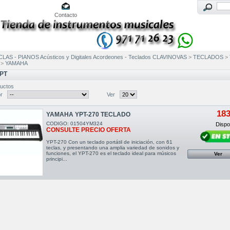
Contacto
LAS - PIANOS Acústicos y Digitales Acordeones - Teclados CLAVINOVAS
>
TECLADOS
>
>
YAMAHA
PT
uctos
r
Ver
183
YAMAHA YPT-270 TECLADO
CODIGO: 01504YM324
Dispon
CONSULTE PRECIO OFERTA
YPT-270 Con un teclado portátil de iniciación, con 61
teclas, y presentando una amplia variedad de sonidos y
funciones, el YPT-270 es el teclado ideal para músicos
Ver
principi...