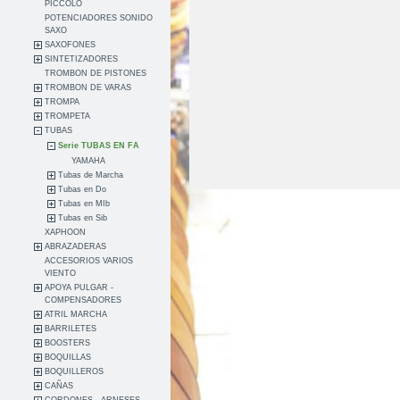
PICCOLO
POTENCIADORES SONIDO
SAXO
SAXOFONES
SINTETIZADORES
TROMBON DE PISTONES
TROMBON DE VARAS
TROMPA
TROMPETA
TUBAS
Serie TUBAS EN FA
YAMAHA
Tubas de Marcha
Tubas en Do
Tubas en MIb
Tubas en Sib
XAPHOON
ABRAZADERAS
ACCESORIOS VARIOS
VIENTO
APOYA PULGAR -
COMPENSADORES
ATRIL MARCHA
BARRILETES
BOOSTERS
BOQUILLAS
BOQUILLEROS
CAÑAS