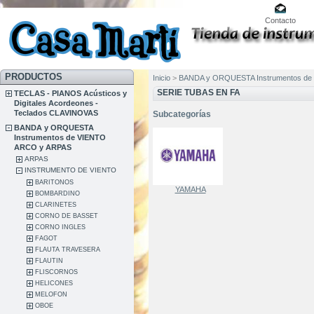
Contacto
PRODUCTOS
Inicio
>
BANDA y ORQUESTA Instrumentos de
SERIE TUBAS EN FA
TECLAS - PIANOS Acústicos y
Digitales Acordeones -
Teclados CLAVINOVAS
Subcategorías
BANDA y ORQUESTA
Instrumentos de VIENTO
ARCO y ARPAS
ARPAS
INSTRUMENTO DE VIENTO
BARITONOS
YAMAHA
BOMBARDINO
CLARINETES
CORNO DE BASSET
CORNO INGLES
FAGOT
FLAUTA TRAVESERA
FLAUTIN
FLISCORNOS
HELICONES
MELOFON
OBOE