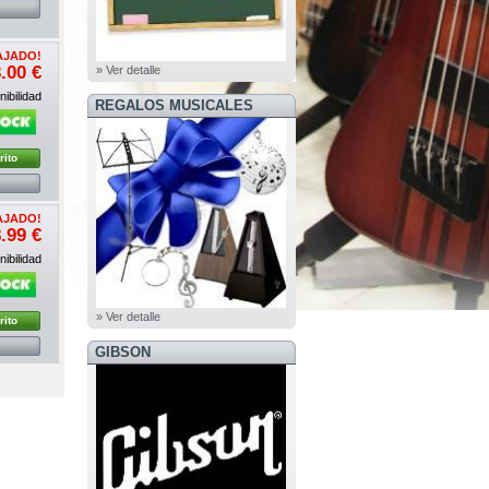
AJADO!
.00 €
» Ver detalle
ibilidad
REGALOS MUSICALES
rito
AJADO!
.99 €
ibilidad
» Ver detalle
rito
GIBSON