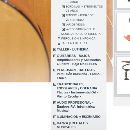
DE ARCO
SORDINAS INSTRUMENTOS
DE ARCO
TENSOR - AFINADOR
VARIOS VIOLA
VARIOS VIOLIN
VARIOS VIOLONCELLO
MOBILIARIO DE ORQUESTA
PERCUSION SINFONICA
TALLER LUTHERIA
TALLER - LUTHERIA
GUITARRAS - BAJOS
Amplificadores y Accesorios
Guitarra - Bajo UKELELES
PERCUSION - BATERIAS
Percusión brasileña - Latina -
Etnica
TRADICIONALES,
ESCOLARES y COFRADIA
Flautas - Instrumental Orf -
Viento Escolar -
AUDIO PROFESIONAL -
Equipos P.A. Informática
Musical
ILUMINACION y ESCENARIO
DANZA y REGALOS
MUSICALES