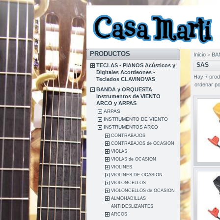
PRODUCTOS
Inicio
>
BA
SAS
TECLAS - PIANOS Acústicos y
Digitales Acordeones -
Hay 7 prod
Teclados CLAVINOVAS
ordenar po
BANDA y ORQUESTA
Instrumentos de VIENTO
ARCO y ARPAS
ARPAS
INSTRUMENTO DE VIENTO
INSTRUMENTOS ARCO
CONTRABAJOS
CONTRABAJOS de OCASION
VIOLAS
VIOLAS de OCASION
VIOLINES
VIOLINES DE OCASION
VIOLONCELLOS
VIOLONCELLOS de OCASION
ALMOHADILLAS
ANTIDESLIZANTES
ARCOS