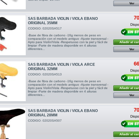
Ver
70
SAS BARBADA VIOLIN / VIOLA EBANO
ORIGINAL 35MM
Dispon
CODIGO: 02020SA517
-Base de fibra de carbono -16g menos de peso en
comparación con el modelo antiguo -Ajuste transversal -
Apto para Violín/Viola -Respetuoso con la piel y fácil de
Añadir al car
limpiar -Parte de madera disponible en 4 alturas
diferentes...
Ver
66
SAS BARBADA VIOLIN / VIOLA ARCE
ORIGINAL 32MM
Dispon
CODIGO: 02020SA513
-Base de fibra de carbono -16g menos de peso en
comparación con el modelo antiguo -Ajuste transversal -
Apto para Violín/Viola -Respetuoso con la piel y fácil de
Añadir al car
limpiar -Parte de madera disponible en 4 alturas
diferentes...
Ver
70
SAS BARBADA VIOLIN / VIOLA EBANO
ORIGINAL 28MM
Dispon
CODIGO: 02020SA507
Añadir al car