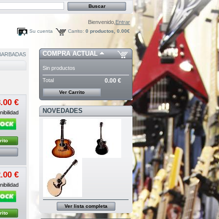
Bienvenido,
Entrar
Su cuenta
Carrito:
0
productos,
0.00€
COMPRA ACTUAL
BARBADAS
Sin productos
Total
0.00 €
Ver Carrito
.00 €
NOVEDADES
ibilidad
rito
.00 €
ibilidad
Ver lista completa
rito