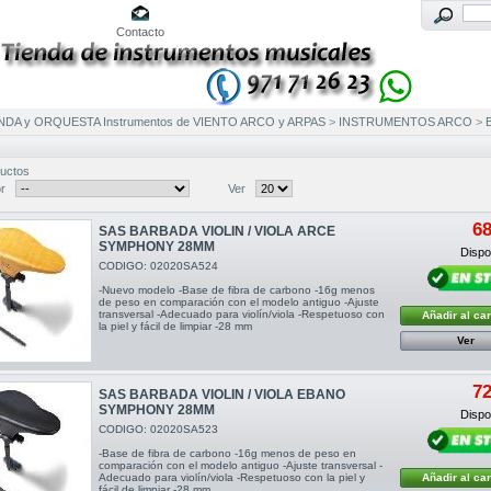
Contacto
NDA y ORQUESTA Instrumentos de VIENTO ARCO y ARPAS
>
INSTRUMENTOS ARCO
>
uctos
r
Ver
68
SAS BARBADA VIOLIN / VIOLA ARCE
SYMPHONY 28MM
Dispon
CODIGO: 02020SA524
-Nuevo modelo -Base de fibra de carbono -16g menos
de peso en comparación con el modelo antiguo -Ajuste
transversal -Adecuado para violín/viola -Respetuoso con
Añadir al car
la piel y fácil de limpiar -28 mm
Ver
72
SAS BARBADA VIOLIN / VIOLA EBANO
SYMPHONY 28MM
Dispon
CODIGO: 02020SA523
-Base de fibra de carbono -16g menos de peso en
comparación con el modelo antiguo -Ajuste transversal -
Adecuado para violín/viola -Respetuoso con la piel y
Añadir al car
fácil de limpiar -28 mm