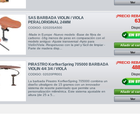
Ver
¡PRECIO REB
SAS BARBADA VIOLIN / VIOLA
63
PERALORIGINAL 24MM
Dispon
CODIGO: 02020SA500
-Made in Europe -Nuevo modelo -Base de fibra de
carbono -16g menos de peso en comparación con el
modelo antiguo -Ajuste transversal -Apto para
Violín/Viola -Respetuoso con la piel y fácil de limpiar -
Añadir al car
Parte de madera disp...
Ver
¡PRECIO REB
PIRASTRO KorfkerSpring 705000 BARBADA
488
VIOLIN 4/4 3/4 / VIOLA
Dispon
CODIGO: 02020PR001
La barbada Pirastro KorfkerSpring 705000 combina un
diseño ultraligero de 15 gramos con un innovador
sistema de resorte patentado que permite una
personalización milimétrica. Este sistema ajustable en
Añadir al car
altura (de 25 a 5...
Ver