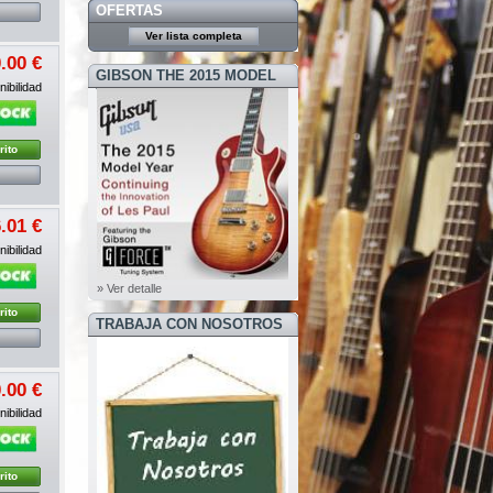
OFERTAS
Ver lista completa
.00 €
GIBSON THE 2015 MODEL
ibilidad
YEAR
rito
.01 €
ibilidad
» Ver detalle
rito
TRABAJA CON NOSOTROS
.00 €
ibilidad
rito