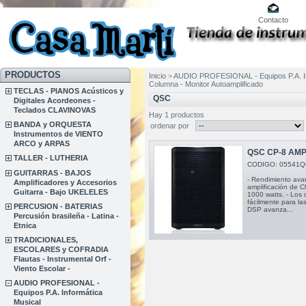
Contacto
PRODUCTOS
Inicio
>
AUDIO PROFESIONAL - Equipos P.A. In
Columna - Monitor Autoamplificado
TECLAS - PIANOS Acústicos y
QSC
Digitales Acordeones -
Teclados CLAVINOVAS
Hay 1 productos
BANDA y ORQUESTA
ordenar por
Instrumentos de VIENTO
ARCO y ARPAS
QSC CP-8 AM
TALLER - LUTHERIA
CODIGO: 05541Q
GUITARRAS - BAJOS
- Rendimiento ava
Amplificadores y Accesorios
amplificación de 
Guitarra - Bajo UKELELES
1000 watts. - Los
fácilmente para las
PERCUSION - BATERIAS
DSP avanza...
Percusión brasileña - Latina -
Etnica
TRADICIONALES,
ESCOLARES y COFRADIA
Flautas - Instrumental Orf -
Viento Escolar -
AUDIO PROFESIONAL -
Equipos P.A. Informática
Musical