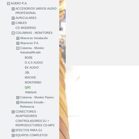
AUDIO P.A.
ACCESORIOS VARIOS AUDIO
PROFESIONAL
AURICULARES
CABLES
CD MODERNO
COLUMNAS - MONITORES
Altavoces Instalación
Altavoces P.A.
Columna - Monitor
Autoamplificado
BOSE
D.A.S AUDIO
EK AUDIO
JBL
MACKIE
MONTARBO
QSC
YAMAHA
Columna - Monitor Pasivo
Monitores Estudio -
Referencia
CONECTORES -
ADAPTADORES
CONTROLADORES DJ +
REPRODUCTORES CD-MP3
EFECTOS PARA DJ
EQUIPOS COMPLETOS