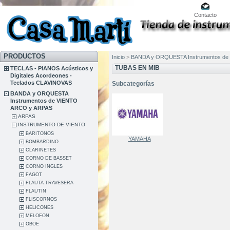
Contacto
PRODUCTOS
Inicio
>
BANDA y ORQUESTA Instrumentos de
TUBAS EN MIB
TECLAS - PIANOS Acústicos y
Digitales Acordeones -
Teclados CLAVINOVAS
Subcategorías
BANDA y ORQUESTA
Instrumentos de VIENTO
ARCO y ARPAS
ARPAS
INSTRUMENTO DE VIENTO
BARITONOS
YAMAHA
BOMBARDINO
CLARINETES
CORNO DE BASSET
CORNO INGLES
FAGOT
FLAUTA TRAVESERA
FLAUTIN
FLISCORNOS
HELICONES
MELOFON
OBOE