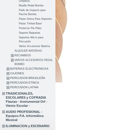
Limpieza
Muelle Pedal Bombo
Pads de Impacto para
Parche Bombo
Patas Goma Para Soportes
Patas Timbal Base
Protector Pie Plato
Soporte Baquetas
Soportes Micro para
Percusión
Varios Accesorios Batería
ALQUILER BATERIAS
RECAMBIOS
VARIOS ACCESORIOS PEDAL
BOMBO
BATERIAS ELECTRONICAS
CAJONES
PERCUSION BRASILEÑA
PERCUSION ETNICA
PERCUSION LATINA
TRADICIONALES,
ESCOLARES y COFRADIA
Flautas - Instrumental Orf -
Viento Escolar -
AUDIO PROFESIONAL -
Equipos P.A. Informática
Musical
ILUMINACION y ESCENARIO