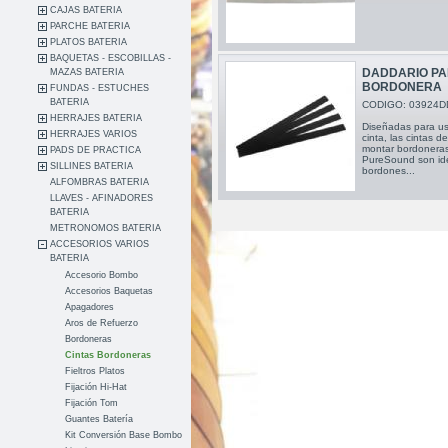
CAJAS BATERIA
PARCHE BATERIA
PLATOS BATERIA
BAQUETAS - ESCOBILLAS -
DADDARIO PA
MAZAS BATERIA
BORDONERA
FUNDAS - ESTUCHES
BATERIA
CODIGO: 03924D
HERRAJES BATERIA
Diseñadas para u
HERRAJES VARIOS
cinta, las cintas 
montar bordoneras
PADS DE PRACTICA
PureSound son ide
SILLINES BATERIA
bordones...
ALFOMBRAS BATERIA
LLAVES - AFINADORES
BATERIA
METRONOMOS BATERIA
ACCESORIOS VARIOS
BATERIA
Accesorio Bombo
Accesorios Baquetas
Apagadores
Aros de Refuerzo
Bordoneras
Cintas Bordoneras
Fieltros Platos
Fijación Hi-Hat
Fijación Tom
Guantes Batería
Kit Conversión Base Bombo