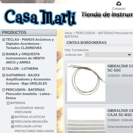
Contacto
PRODUCTOS
Inicio
>
PERCUSION - BATERIAS Percusión brasi
BATERIA
TECLAS - PIANOS Acústicos y
CINTAS BORDONERAS
Digitales Acordeones -
Teclados CLAVINOVAS
Hay 3 productos
BANDA y ORQUESTA
ordenar por
Instrumentos de VIENTO
ARCO y ARPAS
GIBRALTAR 
TALLER - LUTHERIA
SC-SSC
GUITARRAS - BAJOS
CODIGO: 03924G
Amplificadores y Accesorios
Guitarra - Bajo UKELELES
PERCUSION - BATERIAS
Percusión brasileña - Latina -
Etnica
BATERIAS
ACCESORIOS VARIOS
GIBRALTAR C
PERCUSION
CAJA SC-NSC
BATERIAS ACUSTICAS
CODIGO: 03924G
PERCUSION BRASILEÑA
PERCUSION LATINA
Cinta bordonera G
PROTECTORES PARA OIDOS