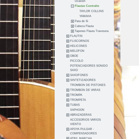
Ocasión
Flautas Contralto
TAYLOR COLLINS
YAMAHA
Pata de Si
Cabeza Flauta
Tapones Flauta Travesera
FLAUTIN
FLISCORNOS
HELICONES
MELOFON
OBOE
PICCOLO
POTENCIADORES SONIDO
SAXO
SAXOFONES
SINTETIZADORES
TROMBON DE PISTONES
TROMBON DE VARAS
TROMPA
TROMPETA
TUBAS
XAPHOON
ABRAZADERAS
ACCESORIOS VARIOS
VIENTO
APOYA PULGAR -
COMPENSADORES
ATRIL MARCHA