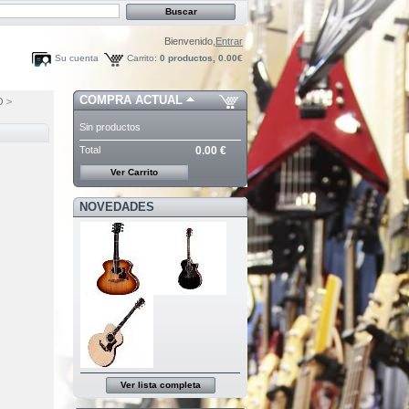
Bienvenido,
Entrar
Su cuenta
Carrito:
0
productos,
0.00€
COMPRA ACTUAL
O
>
Sin productos
Total
0.00 €
Ver Carrito
NOVEDADES
Ver lista completa