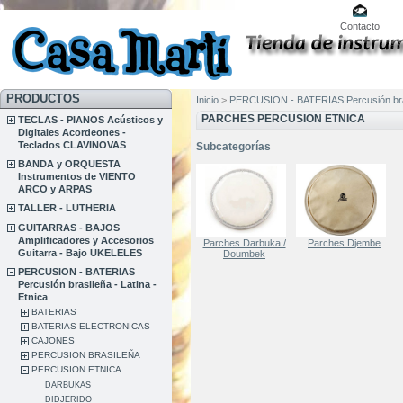
Contacto
PRODUCTOS
Inicio
>
PERCUSION - BATERIAS Percusión brasi
PARCHES PERCUSION ETNICA
TECLAS - PIANOS Acústicos y
Digitales Acordeones -
Teclados CLAVINOVAS
Subcategorías
BANDA y ORQUESTA
Instrumentos de VIENTO
ARCO y ARPAS
TALLER - LUTHERIA
GUITARRAS - BAJOS
Amplificadores y Accesorios
Parches Darbuka /
Parches Djembe
Guitarra - Bajo UKELELES
Doumbek
PERCUSION - BATERIAS
Percusión brasileña - Latina -
Etnica
BATERIAS
BATERIAS ELECTRONICAS
CAJONES
PERCUSION BRASILEÑA
PERCUSION ETNICA
DARBUKAS
DIDJERIDO