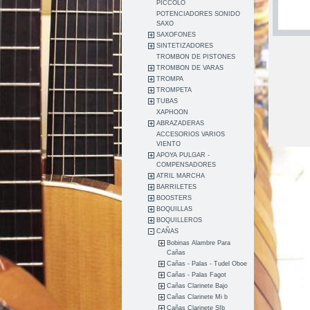
PICCOLO
POTENCIADORES SONIDO
SAXO
SAXOFONES
SINTETIZADORES
TROMBON DE PISTONES
TROMBON DE VARAS
TROMPA
TROMPETA
TUBAS
XAPHOON
ABRAZADERAS
ACCESORIOS VARIOS
VIENTO
APOYA PULGAR -
COMPENSADORES
ATRIL MARCHA
BARRILETES
BOOSTERS
BOQUILLAS
BOQUILLEROS
CAÑAS
Bobinas Alambre Para
Cañas
Cañas - Palas - Tudel Oboe
Cañas - Palas Fagot
Cañas Clarinete Bajo
Cañas Clarinete Mi b
Cañas Clarinete SIb