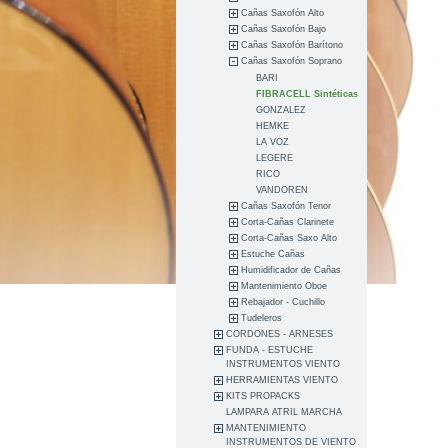
Cañas Saxofón Alto
Cañas Saxofón Bajo
Cañas Saxofón Barítono
Cañas Saxofón Soprano
BARI
FIBRACELL Sintéticas
GONZALEZ
HEMKE
LA VOZ
LEGERE
RICO
VANDOREN
Cañas Saxofón Tenor
Corta-Cañas Clarinete
Corta-Cañas Saxo Alto
Estuche Cañas
Humidificador de Cañas
Mantenimiento Oboe
Rebajador - Cuchillo
Tudeleros
CORDONES - ARNESES
FUNDA - ESTUCHE
INSTRUMENTOS VIENTO
HERRAMIENTAS VIENTO
KITS PROPACKS
LAMPARA ATRIL MARCHA
MANTENIMIENTO
INSTRUMENTOS DE VIENTO