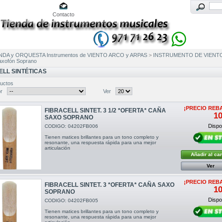
Contacto
NDA y ORQUESTA Instrumentos de VIENTO ARCO y ARPAS
>
INSTRUMENTO DE VIENT
xofón Soprano
ELL SINTÉTICAS
uctos
r
Ver
¡PRECIO REB
FIBRACELL SINTET. 3 1/2 *OFERTA* CAÑA
10
SAXO SOPRANO
Dispon
CODIGO: 04202FB006
Tienen matices brillantes para un tono completo y
resonante, una respuesta rápida para una mejor
articulación
Añadir al car
Ver
¡PRECIO REB
FIBRACELL SINTET. 3 *OFERTA* CAÑA SAXO
10
SOPRANO
Dispon
CODIGO: 04202FB005
Tienen matices brillantes para un tono completo y
resonante, una respuesta rápida para una mejor