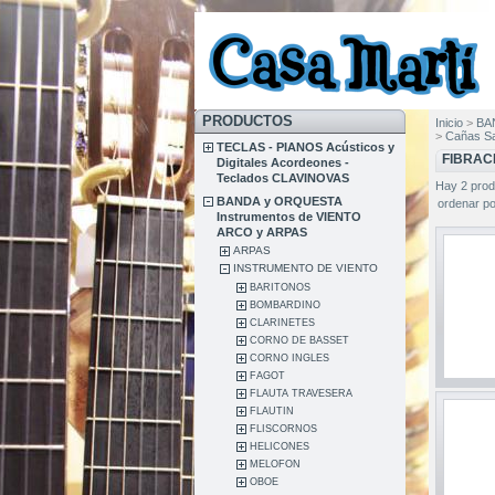
PRODUCTOS
Inicio
>
BA
>
Cañas Sa
TECLAS - PIANOS Acústicos y
FIBRAC
Digitales Acordeones -
Teclados CLAVINOVAS
Hay 2 prod
BANDA y ORQUESTA
ordenar po
Instrumentos de VIENTO
ARCO y ARPAS
ARPAS
INSTRUMENTO DE VIENTO
BARITONOS
BOMBARDINO
CLARINETES
CORNO DE BASSET
CORNO INGLES
FAGOT
FLAUTA TRAVESERA
FLAUTIN
FLISCORNOS
HELICONES
MELOFON
OBOE