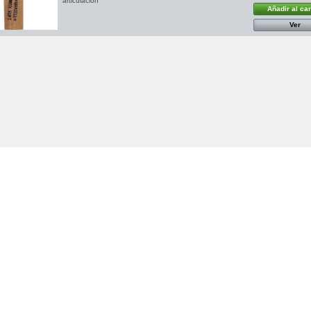
articulación
Añadir al car
Ver