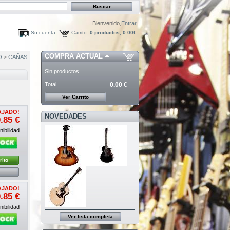
Bienvenido,
Entrar
Su cuenta
Carrito:
0
productos,
0.00€
COMPRA ACTUAL
O
>
CAÑAS
Sin productos
Total
0.00 €
Ver Carrito
AJADO!
NOVEDADES
.85 €
ibilidad
rito
AJADO!
.85 €
ibilidad
Ver lista completa