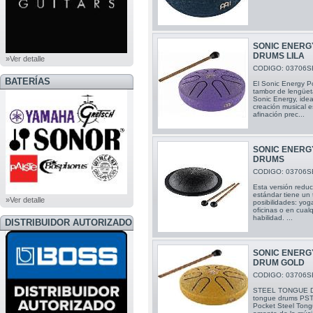
SONIC ENERG
DRUMS LILA
»Ver detalle
CODIGO: 03706S
BATERÍAS
El Sonic Energy P
tambor de lengüet
Sonic Energy, ideal
creación musical e
afinación prec...
SONIC ENERG
DRUMS
CODIGO: 03706S
Esta versión redu
estándar tiene un 
»Ver detalle
posibilidades: yog
oficinas o en cual
habilidad. ...
DISTRIBUIDOR AUTORIZADO
BOSS
SONIC ENERG
DRUM GOLD
CODIGO: 03706S
STEEL TONGUE D
tongue drums PST
Pocket Steel Tong