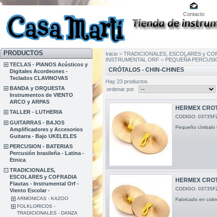
Contacto
PRODUCTOS
Inicio
>
TRADICIONALES, ESCOLARES y COFRADIA
INSTRUMENTAL ORF
>
PEQUEÑA PERCUSI
TECLAS - PIANOS Acústicos y
CRÓTALOS - CHIN-CHINES
Digitales Acordeones -
Teclados CLAVINOVAS
Hay 23 productos
BANDA y ORQUESTA
ordenar por
Instrumentos de VIENTO
ARCO y ARPAS
HERMEX CROT
TALLER - LUTHERIA
CODIGO: 03735F
GUITARRAS - BAJOS
Pequeño címbalo b
Amplificadores y Accesorios
Guitarra - Bajo UKELELES
PERCUSION - BATERIAS
Percusión brasileña - Latina -
Etnica
TRADICIONALES,
ESCOLARES y COFRADIA
HERMEX CROTA
Flautas - Instrumental Orf -
CODIGO: 03735F
Viento Escolar -
ARMONICAS - KAZOO
Fabricado en cobr
FOLKLORICOS -
TRADICIONALES - DANZA