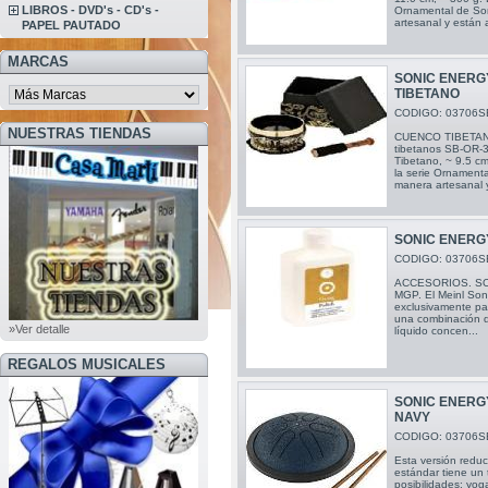
LIBROS - DVD's - CD's -
Ornamental de So
artesanal y están 
PAPEL PAUTADO
MARCAS
SONIC ENERG
TIBETANO
CODIGO: 03706S
NUESTRAS TIENDAS
CUENCO TIBETAN
tibetanos SB-OR
Tibetano, ~ 9.5 c
la serie Ornament
manera artesanal 
SONIC ENERG
CODIGO: 03706S
ACCESORIOS. SON
MGP. El Meinl Son
exclusivamente par
una combinación d
»Ver detalle
líquido concen...
REGALOS MUSICALES
SONIC ENERG
NAVY
CODIGO: 03706S
Esta versión redu
estándar tiene un 
posibilidades: yog