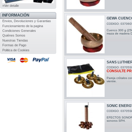
»Ver detalle
INFORMACIÓN
GEWA CUENCO 
Envios, Devoluciones y Garantias
CODIGO: 03706
Funcionamiento de la pagina
Cuenco 300 g (250g
Condiciones Generales
maza de madera D
Quiénes Somos
Nuestras Tiendas
Formas de Pago
Politica de Cookies
SANS LUTHIE
CODIGO: 03705S
CONSULTE PR
Pareja crótalos co
vientre.
SONIC ENERG
CODIGO: 03705S
EFECTOS SONORO
sonoros SPH.