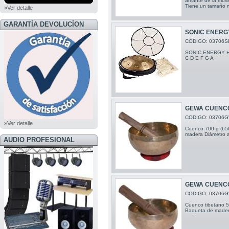
amante de la músi
Tiene un tamaño m
»Ver detalle
GARANTÍA DEVOLUCÍON
SONIC ENERG
CODIGO: 03706S
SONIC ENERGY Ha
C D E F G A
GEWA CUENCO 
CODIGO: 03706
»Ver detalle
Cuenco 700 g (650g
madera Diámetro 
AUDIO PROFESIONAL
GEWA CUENCO 
CODIGO: 03706
Cuenco tibetano 50
Baqueta de mader