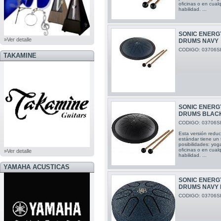
oficinas o en cual
habilidad. ...
SONIC ENERG
»Ver detalle
DRUMS NAVY
CODIGO: 03706S
TAKAMINE
SONIC ENERG
DRUMS BLAC
CODIGO: 03706S
Esta versión redu
estándar tiene un 
posibilidades: yog
oficinas o en cual
»Ver detalle
habilidad. ...
YAMAHA ACUSTICAS
SONIC ENERG
DRUMS NAVY 
CODIGO: 03706S