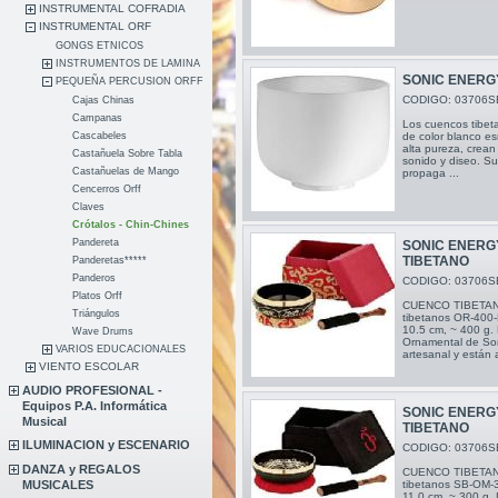
INSTRUMENTAL COFRADIA
INSTRUMENTAL ORF
GONGS ETNICOS
INSTRUMENTOS DE LAMINA
SONIC ENERG
PEQUEÑA PERCUSION ORFF
CODIGO: 03706S
Cajas Chinas
Campanas
Los cuencos tibet
Cascabeles
de color blanco es
alta pureza, crea
Castañuela Sobre Tabla
sonido y diseo. S
Castañuelas de Mango
propaga ...
Cencerros Orff
Claves
Crótalos - Chin-Chines
Pandereta
SONIC ENERG
TIBETANO
Panderetas*****
Panderos
CODIGO: 03706S
Platos Orff
CUENCO TIBETAN
Triángulos
tibetanos OR-400
10.5 cm, ~ 400 g. 
Wave Drums
Ornamental de So
VARIOS EDUCACIONALES
artesanal y están 
VIENTO ESCOLAR
AUDIO PROFESIONAL -
Equipos P.A. Informática
SONIC ENERG
Musical
TIBETANO
ILUMINACION y ESCENARIO
CODIGO: 03706S
DANZA y REGALOS
CUENCO TIBETAN
MUSICALES
tibetanos SB-OM-
11.0 cm, ~ 300 g. 