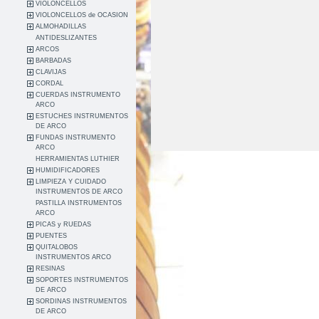
VIOLONCELLOS
VIOLONCELLOS de OCASION
ALMOHADILLAS
ANTIDESLIZANTES
ARCOS
BARBADAS
CLAVIJAS
CORDAL
CUERDAS INSTRUMENTO
ARCO
ESTUCHES INSTRUMENTOS
DE ARCO
FUNDAS INSTRUMENTO
ARCO
HERRAMIENTAS LUTHIER
HUMIDIFICADORES
LIMPIEZA Y CUIDADO
INSTRUMENTOS DE ARCO
PASTILLA INSTRUMENTOS
ARCO
PICAS y RUEDAS
PUENTES
QUITALOBOS
INSTRUMENTOS ARCO
RESINAS
SOPORTES INSTRUMENTOS
DE ARCO
SORDINAS INSTRUMENTOS
DE ARCO