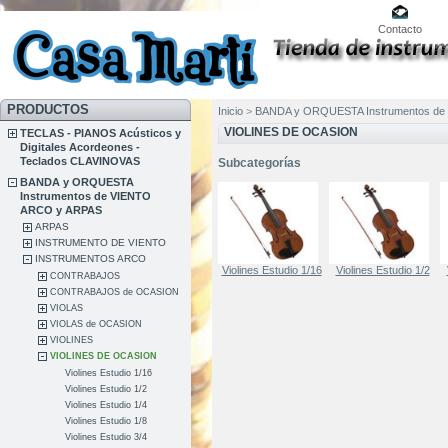
Contacto
PRODUCTOS
Inicio
>
BANDA y ORQUESTA Instrumentos de
VIOLINES DE OCASION
TECLAS - PIANOS Acústicos y
Digitales Acordeones -
Teclados CLAVINOVAS
Subcategorías
BANDA y ORQUESTA
Instrumentos de VIENTO
ARCO y ARPAS
ARPAS
INSTRUMENTO DE VIENTO
INSTRUMENTOS ARCO
Violines Estudio 1/16
Violines Estudio 1/2
CONTRABAJOS
CONTRABAJOS de OCASION
VIOLAS
VIOLAS de OCASION
VIOLINES
VIOLINES DE OCASION
Violines Estudio 1/16
Violines Estudio 1/2
Violines Estudio 1/4
Violines Estudio 1/8
Violines Estudio 3/4