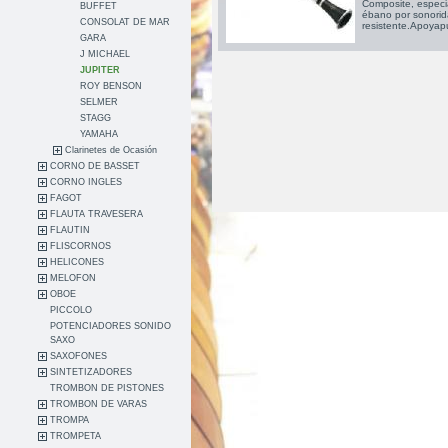
Composite, especi
BUFFET
ébano por sonori
CONSOLAT DE MAR
resistente.Apoyapu
GARA
J MICHAEL
JUPITER
ROY BENSON
SELMER
STAGG
YAMAHA
Clarinetes de Ocasión
CORNO DE BASSET
CORNO INGLES
FAGOT
FLAUTA TRAVESERA
FLAUTIN
FLISCORNOS
HELICONES
MELOFON
OBOE
PICCOLO
POTENCIADORES SONIDO
SAXO
SAXOFONES
SINTETIZADORES
TROMBON DE PISTONES
TROMBON DE VARAS
TROMPA
TROMPETA