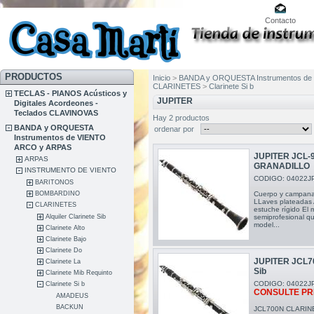
Contacto
PRODUCTOS
Inicio
>
BANDA y ORQUESTA Instrumentos de
CLARINETES
>
Clarinete Si b
TECLAS - PIANOS Acústicos y
JUPITER
Digitales Acordeones -
Teclados CLAVINOVAS
Hay 2 productos
BANDA y ORQUESTA
ordenar por
Instrumentos de VIENTO
ARCO y ARPAS
JUPITER JCL-
ARPAS
GRANADILLO
INSTRUMENTO DE VIENTO
CODIGO: 04022J
BARITONOS
BOMBARDINO
Cuerpo y campana 
LLaves plateadas 
CLARINETES
estuche rígido El 
Alquiler Clarinete Sib
semiprofesional qu
model...
Clarinete Alto
Clarinete Bajo
Clarinete Do
JUPITER JCL
Clarinete La
Sib
Clarinete Mib Requinto
CODIGO: 04022J
Clarinete Si b
CONSULTE PR
AMADEUS
BACKUN
JCL700N CLARINE