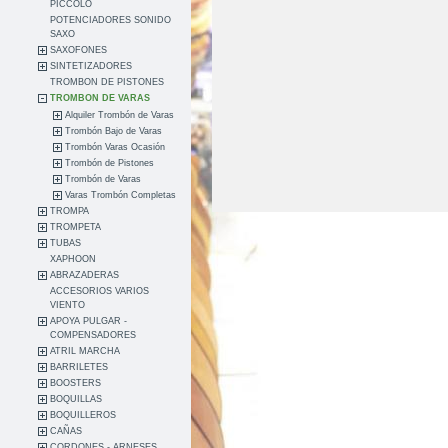
PICCOLO
POTENCIADORES SONIDO
SAXO
SAXOFONES
SINTETIZADORES
TROMBON DE PISTONES
TROMBON DE VARAS
Alquiler Trombón de Varas
Trombón Bajo de Varas
Trombón Varas Ocasión
Trombón de Pistones
Trombón de Varas
Varas Trombón Completas
TROMPA
TROMPETA
TUBAS
XAPHOON
ABRAZADERAS
ACCESORIOS VARIOS
VIENTO
APOYA PULGAR -
COMPENSADORES
ATRIL MARCHA
BARRILETES
BOOSTERS
BOQUILLAS
BOQUILLEROS
CAÑAS
CORDONES - ARNESES