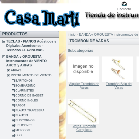
Contacto
PRODUCTOS
Inicio
>
BANDA y ORQUESTA Instrumentos de
TROMBON DE VARAS
TECLAS - PIANOS Acústicos y
Digitales Acordeones -
Teclados CLAVINOVAS
Subcategorías
BANDA y ORQUESTA
Instrumentos de VIENTO
ARCO y ARPAS
ARPAS
INSTRUMENTO DE VIENTO
BARITONOS
Alquiler Trombón de
Trombón Bajo de
BOMBARDINO
Varas
Varas
CLARINETES
CORNO DE BASSET
CORNO INGLES
FAGOT
FLAUTA TRAVESERA
FLAUTIN
FLISCORNOS
HELICONES
Varas Trombón
Completas
MELOFON
OBOE