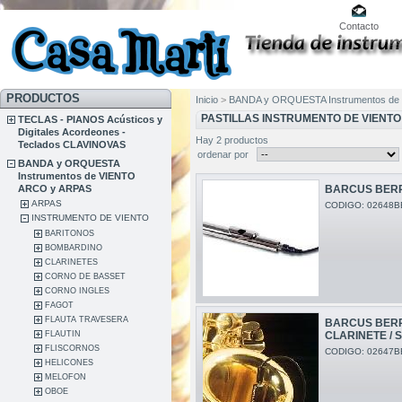
Contacto
PRODUCTOS
Inicio
>
BANDA y ORQUESTA Instrumentos de
PASTILLAS INSTRUMENTO DE VIENTO
TECLAS - PIANOS Acústicos y
Digitales Acordeones -
Hay 2 productos
Teclados CLAVINOVAS
ordenar por
BANDA y ORQUESTA
Instrumentos de VIENTO
ARCO y ARPAS
BARCUS BERR
ARPAS
CODIGO: 02648B
INSTRUMENTO DE VIENTO
BARITONOS
BOMBARDINO
CLARINETES
CORNO DE BASSET
CORNO INGLES
FAGOT
FLAUTA TRAVESERA
BARCUS BERR
CLARINETE /
FLAUTIN
FLISCORNOS
CODIGO: 02647B
HELICONES
MELOFON
OBOE