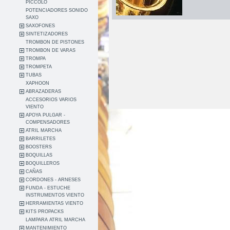
PICCOLO
POTENCIADORES SONIDO
SAXO
SAXOFONES
SINTETIZADORES
TROMBON DE PISTONES
TROMBON DE VARAS
TROMPA
TROMPETA
TUBAS
XAPHOON
ABRAZADERAS
ACCESORIOS VARIOS
VIENTO
APOYA PULGAR -
COMPENSADORES
ATRIL MARCHA
BARRILETES
BOOSTERS
BOQUILLAS
BOQUILLEROS
CAÑAS
CORDONES - ARNESES
FUNDA - ESTUCHE
INSTRUMENTOS VIENTO
HERRAMIENTAS VIENTO
KITS PROPACKS
LAMPARA ATRIL MARCHA
MANTENIMIENTO