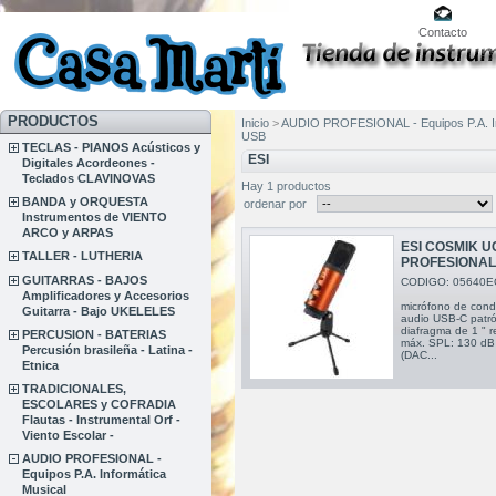
Contacto
PRODUCTOS
Inicio
>
AUDIO PROFESIONAL - Equipos P.A. In
USB
TECLAS - PIANOS Acústicos y
ESI
Digitales Acordeones -
Teclados CLAVINOVAS
Hay 1 productos
BANDA y ORQUESTA
ordenar por
Instrumentos de VIENTO
ARCO y ARPAS
ESI COSMIK 
TALLER - LUTHERIA
PROFESIONAL
GUITARRAS - BAJOS
CODIGO: 05640E
Amplificadores y Accesorios
micrófono de cond
Guitarra - Bajo UKELELES
audio USB-C patró
diafragma de 1 " 
PERCUSION - BATERIAS
máx. SPL: 130 dB
Percusión brasileña - Latina -
(DAC...
Etnica
TRADICIONALES,
ESCOLARES y COFRADIA
Flautas - Instrumental Orf -
Viento Escolar -
AUDIO PROFESIONAL -
Equipos P.A. Informática
Musical