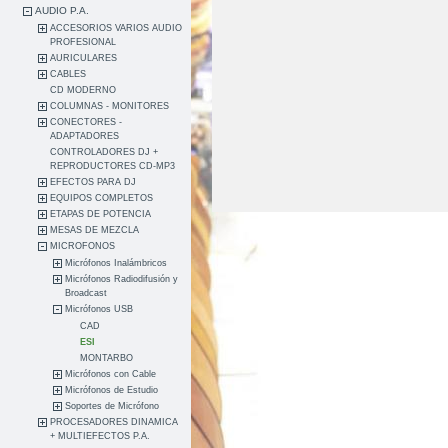
AUDIO P.A.
ACCESORIOS VARIOS AUDIO
PROFESIONAL
AURICULARES
CABLES
CD MODERNO
COLUMNAS - MONITORES
CONECTORES -
ADAPTADORES
CONTROLADORES DJ +
REPRODUCTORES CD-MP3
EFECTOS PARA DJ
EQUIPOS COMPLETOS
ETAPAS DE POTENCIA
MESAS DE MEZCLA
MICROFONOS
Micrófonos Inalámbricos
Micrófonos Radiodifusión y
Broadcast
Micrófonos USB
CAD
ESI
MONTARBO
Micrófonos con Cable
Micrófonos de Estudio
Soportes de Micrófono
PROCESADORES DINAMICA
+ MULTIEFECTOS P.A.