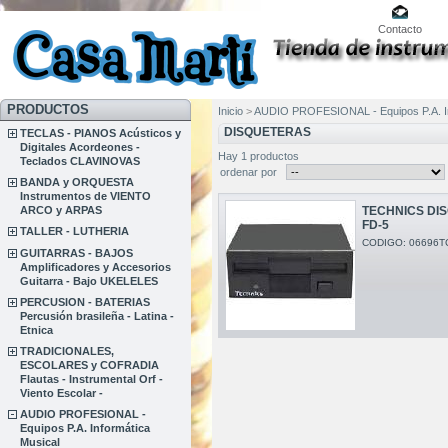
Contacto
PRODUCTOS
Inicio
>
AUDIO PROFESIONAL - Equipos P.A. In
DISQUETERAS
TECLAS - PIANOS Acústicos y
Digitales Acordeones -
Hay 1 productos
Teclados CLAVINOVAS
ordenar por
BANDA y ORQUESTA
Instrumentos de VIENTO
ARCO y ARPAS
TECHNICS DIS
FD-5
TALLER - LUTHERIA
CODIGO: 06696T
GUITARRAS - BAJOS
Amplificadores y Accesorios
Guitarra - Bajo UKELELES
PERCUSION - BATERIAS
Percusión brasileña - Latina -
Etnica
TRADICIONALES,
ESCOLARES y COFRADIA
Flautas - Instrumental Orf -
Viento Escolar -
AUDIO PROFESIONAL -
Equipos P.A. Informática
Musical