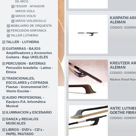
DE ARCO
TENSOR - AFINADOR
VARIOS VIOLA
VARIOS VIOLIN
KARPATHI AR
VARIOS VIOLONCELLO
ALEMAN
MOBILIARIO DE ORQUESTA
CODIGO: 02085K
PERCUSION SINFONICA
TALLER LUTHERIA
TALLER - LUTHERIA
GUITARRAS - BAJOS
Amplificadores y Accesorios
Guitarra - Bajo UKELELES
KREUTZER AR
PERCUSION - BATERIAS
ALEMAN
Percusión brasileña - Latina -
Etnica
CODIGO: 02085K
TRADICIONALES,
Madera Brasil Nu
ESCOLARES y COFRADIA
Flautas - Instrumental Orf -
Viento Escolar -
AUDIO PROFESIONAL -
Equipos P.A. Informática
Musical
ANTIC LUTHIE
GOETHE FIBR
ILUMINACION y ESCENARIO
CODIGO: 02085H
DANZA y REGALOS
MUSICALES
LIBROS - DVD's - CD's -
PAPEL PAUTADO