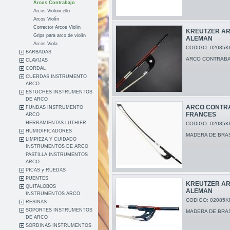
Arcos Contrabajo
Arcos Violoncello
Arcos Violín
Corrector Arcos Violín
KREUTZER AR
Grips para arco de violín
ALEMAN
Arcos Viola
CODIGO: 02085K
BARBADAS
ARCO CONTRABA
CLAVIJAS
CORDAL
CUERDAS INSTRUMENTO
ARCO
ESTUCHES INSTRUMENTOS
DE ARCO
ARCO CONTRA
FUNDAS INSTRUMENTO
FRANCES
ARCO
HERRAMIENTAS LUTHIER
CODIGO: 02085K
HUMIDIFICADORES
MADERA DE BRAS
LIMPIEZA Y CUIDADO
INSTRUMENTOS DE ARCO
PASTILLA INSTRUMENTOS
ARCO
PICAS y RUEDAS
PUENTES
KREUTZER AR
QUITALOBOS
ALEMAN
INSTRUMENTOS ARCO
CODIGO: 02085K
RESINAS
SOPORTES INSTRUMENTOS
MADERA DE BRAS
DE ARCO
SORDINAS INSTRUMENTOS