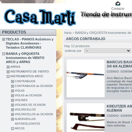
Contacto
PRODUCTOS
Inicio
>
BANDA y ORQUESTA Instrumentos de
ARCOS CONTRABAJO
TECLAS - PIANOS Acústicos y
Digitales Acordeones -
Hay 12 productos
Teclados CLAVINOVAS
ordenar por
BANDA y ORQUESTA
Instrumentos de VIENTO
ARCO y ARPAS
MARCUS BAU
3/4 4/4 ALEMA
ARPAS
INSTRUMENTO DE VIENTO
CODIGO: 02085M
INSTRUMENTOS ARCO
Arco Marcus Bau
contrabajo de ma
CONTRABAJOS
superior. Sensació
CONTRABAJOS de OCASION
de respuesta en c
VIOLAS
escogida madera 
VIOLAS de OCASION
VIOLINES
VIOLINES DE OCASION
KREUTZER AR
VIOLONCELLOS
ALEMAN
VIOLONCELLOS de OCASION
CODIGO: 02085K
ALMOHADILLAS
Madera de Brasil.
ANTIDESLIZANTES
Vara redonda.
ARCOS