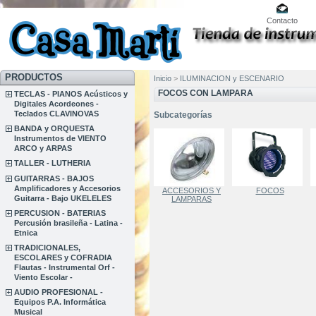
Contacto
PRODUCTOS
Inicio
>
ILUMINACION y ESCENARIO
FOCOS CON LAMPARA
TECLAS - PIANOS Acústicos y
Digitales Acordeones -
Teclados CLAVINOVAS
Subcategorías
BANDA y ORQUESTA
Instrumentos de VIENTO
ARCO y ARPAS
TALLER - LUTHERIA
GUITARRAS - BAJOS
Amplificadores y Accesorios
ACCESORIOS Y
FOCOS
Guitarra - Bajo UKELELES
LAMPARAS
PERCUSION - BATERIAS
Percusión brasileña - Latina -
Etnica
TRADICIONALES,
ESCOLARES y COFRADIA
Flautas - Instrumental Orf -
Viento Escolar -
AUDIO PROFESIONAL -
Equipos P.A. Informática
Musical