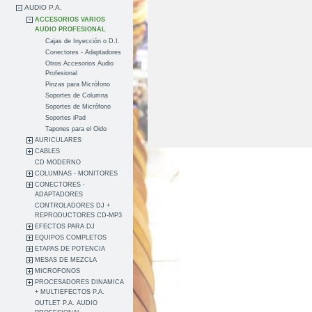
AUDIO P.A.
ACCESORIOS VARIOS
AUDIO PROFESIONAL
Cajas de Inyección o D.I.
Conectores - Adaptadores
Otros Accesorios Audio
Profesional
Pinzas para Micrófono
Soportes de Columna
Soportes de Micrófono
Soportes iPad
Tapones para el Oido
AURICULARES
CABLES
CD MODERNO
COLUMNAS - MONITORES
CONECTORES -
ADAPTADORES
CONTROLADORES DJ +
REPRODUCTORES CD-MP3
EFECTOS PARA DJ
EQUIPOS COMPLETOS
ETAPAS DE POTENCIA
MESAS DE MEZCLA
MICROFONOS
PROCESADORES DINAMICA
+ MULTIEFECTOS P.A.
OUTLET P.A. AUDIO