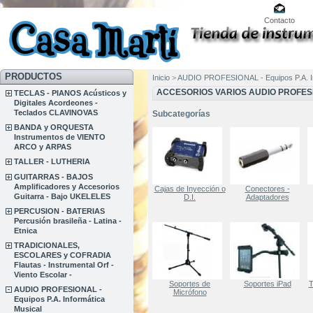
Contacto
PRODUCTOS
Inicio
>
AUDIO PROFESIONAL - Equipos P.A. In
ACCESORIOS VARIOS AUDIO PROFES
TECLAS - PIANOS Acústicos y
Digitales Acordeones -
Teclados CLAVINOVAS
Subcategorías
BANDA y ORQUESTA
Instrumentos de VIENTO
ARCO y ARPAS
TALLER - LUTHERIA
GUITARRAS - BAJOS
Amplificadores y Accesorios
Cajas de Inyección o
Conectores -
Guitarra - Bajo UKELELES
D.I.
Adaptadores
PERCUSION - BATERIAS
Percusión brasileña - Latina -
Etnica
TRADICIONALES,
ESCOLARES y COFRADIA
Flautas - Instrumental Orf -
Viento Escolar -
Soportes de
Soportes iPad
T
AUDIO PROFESIONAL -
Micrófono
Equipos P.A. Informática
Musical