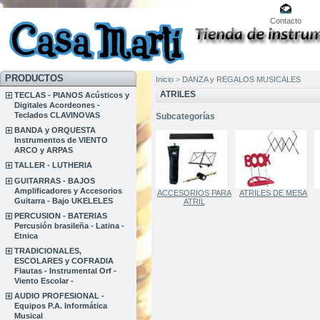
Contacto
PRODUCTOS
Inicio
>
DANZA y REGALOS MUSICALES
ATRILES
TECLAS - PIANOS Acústicos y
Digitales Acordeones -
Teclados CLAVINOVAS
Subcategorías
BANDA y ORQUESTA
Instrumentos de VIENTO
ARCO y ARPAS
TALLER - LUTHERIA
GUITARRAS - BAJOS
Amplificadores y Accesorios
ACCESORIOS PARA
ATRILES DE MESA
Guitarra - Bajo UKELELES
ATRIL
PERCUSION - BATERIAS
Percusión brasileña - Latina -
Etnica
TRADICIONALES,
ESCOLARES y COFRADIA
Flautas - Instrumental Orf -
Viento Escolar -
AUDIO PROFESIONAL -
Equipos P.A. Informática
Musical