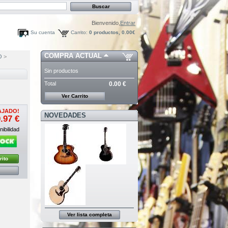
Bienvenido,
Entrar
Su cuenta
Carrito:
0
productos,
0.00€
COMPRA ACTUAL
O
>
Sin productos
Total
0.00 €
Ver Carrito
AJADO!
NOVEDADES
.97 €
ibilidad
rito
Ver lista completa