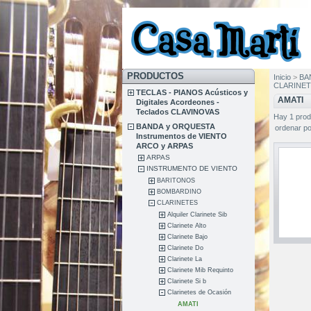
PRODUCTOS
Inicio
>
BA
CLARINET
TECLAS - PIANOS Acústicos y
AMATI
Digitales Acordeones -
Teclados CLAVINOVAS
Hay 1 prod
BANDA y ORQUESTA
ordenar po
Instrumentos de VIENTO
ARCO y ARPAS
ARPAS
INSTRUMENTO DE VIENTO
BARITONOS
BOMBARDINO
CLARINETES
Alquiler Clarinete Sib
Clarinete Alto
Clarinete Bajo
Clarinete Do
Clarinete La
Clarinete Mib Requinto
Clarinete Si b
Clarinetes de Ocasión
AMATI