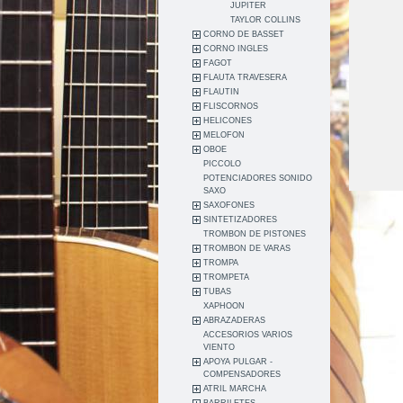
JUPITER
TAYLOR COLLINS
CORNO DE BASSET
CORNO INGLES
FAGOT
FLAUTA TRAVESERA
FLAUTIN
FLISCORNOS
HELICONES
MELOFON
OBOE
PICCOLO
POTENCIADORES SONIDO
SAXO
SAXOFONES
SINTETIZADORES
TROMBON DE PISTONES
TROMBON DE VARAS
TROMPA
TROMPETA
TUBAS
XAPHOON
ABRAZADERAS
ACCESORIOS VARIOS
VIENTO
APOYA PULGAR -
COMPENSADORES
ATRIL MARCHA