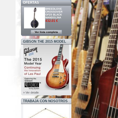
OFERTAS
BREEDLOVE
CROSSOVER
OF25 BLACK
MANDOLINA
432.01 €
Ver lista completa
GIBSON THE 2015 MODEL
YEAR
» Ver detalle
TRABAJA CON NOSOTROS