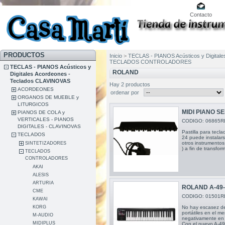
Contacto
PRODUCTOS
Inicio
>
TECLAS - PIANOS Acústicos y Digital
TECLADOS CONTROLADORES
TECLAS - PIANOS Acústicos y
ROLAND
Digitales Acordeones -
Teclados CLAVINOVAS
Hay 2 productos
ACORDEONES
ordenar por
ORGANOS DE MUEBLE y
LITURGICOS
MIDI PIANO S
PIANOS DE COLA y
VERTICALES - PIANOS
CODIGO: 06865R
DIGITALES - CLAVINOVAS
Pastilla para tecl
TECLADOS
24 puede instalar
otros instrumentos
SINTETIZADORES
) a fin de transfo
TECLADOS
CONTROLADORES
AKAI
ALESIS
ARTURIA
ROLAND A-49
CME
CODIGO: 01501R
KAWAI
No hay escasez de
KORG
portátiles en el me
M-AUDIO
negativamente en l
MIDIPLUS
Con el nuevo A-49