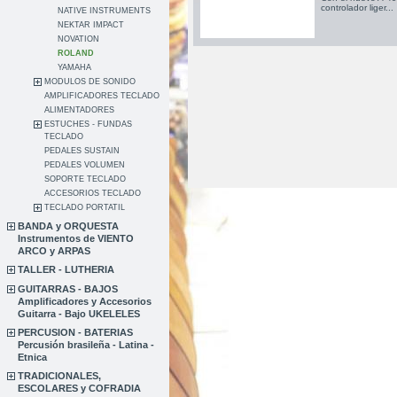
controlador liger...
NATIVE INSTRUMENTS
NEKTAR IMPACT
NOVATION
ROLAND
YAMAHA
MODULOS DE SONIDO
AMPLIFICADORES TECLADO
ALIMENTADORES
ESTUCHES - FUNDAS
TECLADO
PEDALES SUSTAIN
PEDALES VOLUMEN
SOPORTE TECLADO
ACCESORIOS TECLADO
TECLADO PORTATIL
BANDA y ORQUESTA
Instrumentos de VIENTO
ARCO y ARPAS
TALLER - LUTHERIA
GUITARRAS - BAJOS
Amplificadores y Accesorios
Guitarra - Bajo UKELELES
PERCUSION - BATERIAS
Percusión brasileña - Latina -
Etnica
TRADICIONALES,
ESCOLARES y COFRADIA