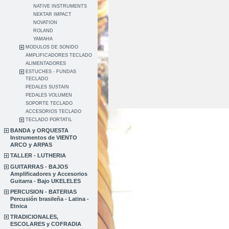
NATIVE INSTRUMENTS
NEKTAR IMPACT
NOVATION
ROLAND
YAMAHA
MODULOS DE SONIDO
AMPLIFICADORES TECLADO
ALIMENTADORES
ESTUCHES - FUNDAS
TECLADO
PEDALES SUSTAIN
PEDALES VOLUMEN
SOPORTE TECLADO
ACCESORIOS TECLADO
TECLADO PORTATIL
BANDA y ORQUESTA
Instrumentos de VIENTO
ARCO y ARPAS
TALLER - LUTHERIA
GUITARRAS - BAJOS
Amplificadores y Accesorios
Guitarra - Bajo UKELELES
PERCUSION - BATERIAS
Percusión brasileña - Latina -
Etnica
TRADICIONALES,
ESCOLARES y COFRADIA