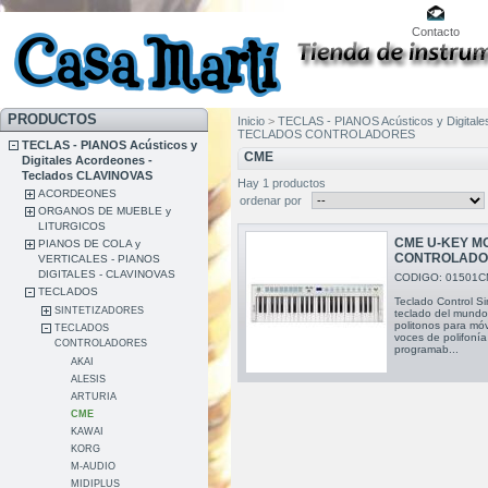
Contacto
PRODUCTOS
Inicio
>
TECLAS - PIANOS Acústicos y Digital
TECLADOS CONTROLADORES
TECLAS - PIANOS Acústicos y
CME
Digitales Acordeones -
Teclados CLAVINOVAS
Hay 1 productos
ACORDEONES
ordenar por
ORGANOS DE MUEBLE y
LITURGICOS
CME U-KEY M
PIANOS DE COLA y
CONTROLAD
VERTICALES - PIANOS
DIGITALES - CLAVINOVAS
CODIGO: 01501C
TECLADOS
Teclado Control S
SINTETIZADORES
teclado del mundo
politonos para móv
TECLADOS
voces de polifonía 
CONTROLADORES
programab...
AKAI
ALESIS
ARTURIA
CME
KAWAI
KORG
M-AUDIO
MIDIPLUS