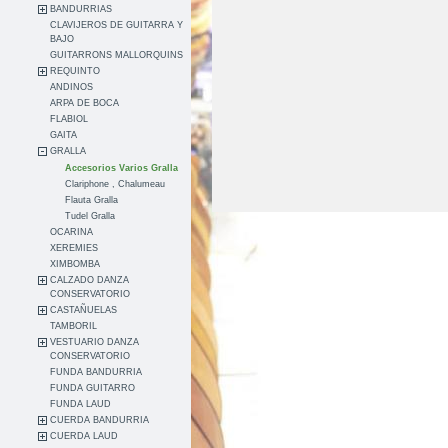
BANDURRIAS
CLAVIJEROS DE GUITARRA Y
BAJO
GUITARRONS MALLORQUINS
REQUINTO
ANDINOS
ARPA DE BOCA
FLABIOL
GAITA
GRALLA
Accesorios Varios Gralla
Clariphone , Chalumeau
Flauta Gralla
Tudel Gralla
OCARINA
XEREMIES
XIMBOMBA
CALZADO DANZA
CONSERVATORIO
CASTAÑUELAS
TAMBORIL
VESTUARIO DANZA
CONSERVATORIO
FUNDA BANDURRIA
FUNDA GUITARRO
FUNDA LAUD
CUERDA BANDURRIA
CUERDA LAUD