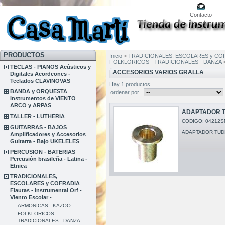
Contacto
PRODUCTOS
Inicio
>
TRADICIONALES, ESCOLARES y COFRADIA
FOLKLORICOS - TRADICIONALES - DANZA
TECLAS - PIANOS Acústicos y
ACCESORIOS VARIOS GRALLA
Digitales Acordeones -
Teclados CLAVINOVAS
Hay 1 productos
BANDA y ORQUESTA
ordenar por
Instrumentos de VIENTO
ARCO y ARPAS
ADAPTADOR 
TALLER - LUTHERIA
CODIGO: 04212S
GUITARRAS - BAJOS
ADAPTADOR TUD
Amplificadores y Accesorios
Guitarra - Bajo UKELELES
PERCUSION - BATERIAS
Percusión brasileña - Latina -
Etnica
TRADICIONALES,
ESCOLARES y COFRADIA
Flautas - Instrumental Orf -
Viento Escolar -
ARMONICAS - KAZOO
FOLKLORICOS -
TRADICIONALES - DANZA