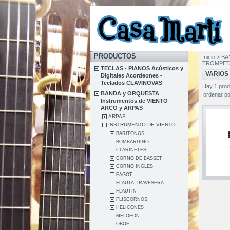
PRODUCTOS
Inicio
>
BA
TROMPET
TECLAS - PIANOS Acústicos y
VARIOS
Digitales Acordeones -
Teclados CLAVINOVAS
Hay 1 prod
BANDA y ORQUESTA
ordenar po
Instrumentos de VIENTO
ARCO y ARPAS
ARPAS
INSTRUMENTO DE VIENTO
BARITONOS
BOMBARDINO
CLARINETES
CORNO DE BASSET
CORNO INGLES
FAGOT
FLAUTA TRAVESERA
FLAUTIN
FLISCORNOS
HELICONES
MELOFON
OBOE