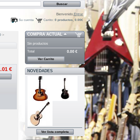
Bienvenido,
Entrar
Su cuenta
Carrito:
0
productos,
0.00€
COMPRA ACTUAL
O
>
Sin productos
Total
0.00 €
Ver Carrito
.01 €
NOVEDADES
Ver lista completa