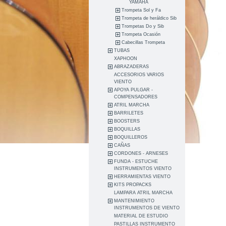
YAMAHA
Trompeta Sol y Fa
Trompeta de heráldico Sib
Trompetas Do y Sib
Trompeta Ocasión
Cabecillas Trompeta
TUBAS
XAPHOON
ABRAZADERAS
ACCESORIOS VARIOS
VIENTO
APOYA PULGAR -
COMPENSADORES
ATRIL MARCHA
BARRILETES
BOOSTERS
BOQUILLAS
BOQUILLEROS
CAÑAS
CORDONES - ARNESES
FUNDA - ESTUCHE
INSTRUMENTOS VIENTO
HERRAMIENTAS VIENTO
KITS PROPACKS
LAMPARA ATRIL MARCHA
MANTENIMIENTO
INSTRUMENTOS DE VIENTO
MATERIAL DE ESTUDIO
PASTILLAS INSTRUMENTO