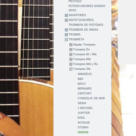
PICCOLO
POTENCIADORES SONIDO
SAXO
SAXOFONES
SINTETIZADORES
TROMBON DE PISTONES
TROMBON DE VARAS
TROMPA
TROMPETA
Alquiler Trompeta
Trompeta Do
Trompeta Mi / Mib
Trompeta Mib
Trompeta Mib y Re
Trompeta SIb
AMADEUS
B&S
BACH
BERNARD
CENTURY
CONSOLAT DE MAR
GEWA
J MICHAEL
JUPITER
KING
SCHILKE
STOMVI
VARIOS