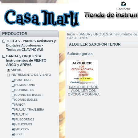
Contacto
PRODUCTOS
Inicio
>
BANDA y ORQUESTA Instrumentos de
SAXOFONES
TECLAS - PIANOS Acústicos y
ALQUILER SAXOFÓN TENOR
Digitales Acordeones -
Teclados CLAVINOVAS
Subcategorías
BANDA y ORQUESTA
Instrumentos de VIENTO
ARCO y ARPAS
ARPAS
INSTRUMENTO DE VIENTO
BARITONOS
BOMBARDINO
SAXOFON TENOR
CLARINETES
ALQUILER CON
OPCION A COMPRA
CORNO DE BASSET
CORNO INGLES
FAGOT
FLAUTA TRAVESERA
FLAUTIN
FLISCORNOS
HELICONES
MELOFON
OBOE