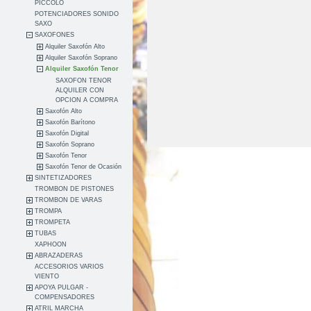
PICCOLO
POTENCIADORES SONIDO
SAXO
SAXOFONES
Alquiler Saxofón Alto
Alquiler Saxofón Soprano
Alquiler Saxofón Tenor
SAXOFON TENOR
ALQUILER CON
OPCION A COMPRA
Saxofón Alto
Saxofón Barítono
Saxofón Digital
Saxofón Soprano
Saxofón Tenor
Saxofón Tenor de Ocasión
SINTETIZADORES
TROMBON DE PISTONES
TROMBON DE VARAS
TROMPA
TROMPETA
TUBAS
XAPHOON
ABRAZADERAS
ACCESORIOS VARIOS
VIENTO
APOYA PULGAR -
COMPENSADORES
ATRIL MARCHA