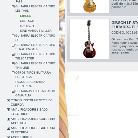
Force, cuerpo de 
JAZZ
perfil de mástil S
GUITARRA ELECTRICA TIPO
palisandro...
LES PAUL
GIBSON
GRETSCH
GIBSON LP S
MAYBACH
GUITARRA EL
SIRE MARCUS MILLER
CODIGO: 02521G
GUITARRA ELECTRICA TIPO
Gibson Les Paul S
SG
Force tuning syst
GUITARRA ELECTRICA TIPO
mahogany neck, asy
STRATOCASTER
rosewood fretboard
scale, 46mm ...
GUITARRA ELECTRICA TIPO
TELECASTER
GUITARRA ELECTRICA TIPO
THINLINE
OTROS TIPOS GUITARRA
ELECTRICA
PACKS DE GUITARRA
ELECTRICA
GUITARRAS ELECTRICAS DE
GAMA ALTA
OTROS INSTRUMENTOS DE
CUERDA
AMPLIFICADORES BAJO
ELECTRICO
AMPLIFICADORES GUITARRA
ACUSTICA
AMPLIFICADORES GUITARRA
ELECTRICA
ACCESORIOS