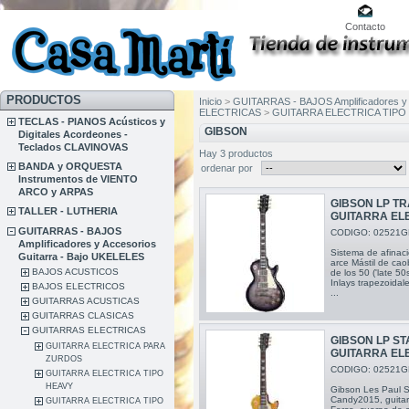
Contacto
PRODUCTOS
Inicio
>
GUITARRAS - BAJOS Amplificadores y 
ELECTRICAS
>
GUITARRA ELECTRICA TIPO 
TECLAS - PIANOS Acústicos y
GIBSON
Digitales Acordeones -
Teclados CLAVINOVAS
Hay 3 productos
BANDA y ORQUESTA
ordenar por
Instrumentos de VIENTO
ARCO y ARPAS
GIBSON LP TR
TALLER - LUTHERIA
GUITARRA EL
GUITARRAS - BAJOS
CODIGO: 02521G
Amplificadores y Accesorios
Sistema de afinac
Guitarra - Bajo UKELELES
arce Mástil de caob
BAJOS ACUSTICOS
de los 50 ('late 5
Inlays trapezoida
BAJOS ELECTRICOS
...
GUITARRAS ACUSTICAS
GUITARRAS CLASICAS
GUITARRAS ELECTRICAS
GIBSON LP S
GUITARRA ELECTRICA PARA
GUITARRA EL
ZURDOS
CODIGO: 02521G
GUITARRA ELECTRICA TIPO
HEAVY
Gibson Les Paul 
Candy2015, guitarr
GUITARRA ELECTRICA TIPO