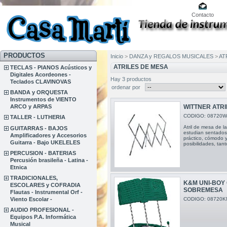
Contacto
PRODUCTOS
Inicio
>
DANZA y REGALOS MUSICALES
>
AT
ATRILES DE MESA
TECLAS - PIANOS Acústicos y
Digitales Acordeones -
Hay 3 productos
Teclados CLAVINOVAS
ordenar por
BANDA y ORQUESTA
Instrumentos de VIENTO
ARCO y ARPAS
WITTNER ATR
CODIGO: 08720
TALLER - LUTHERIA
Atril de mesa de l
GUITARRAS - BAJOS
estudian sentados
Amplificadores y Accesorios
práctico, cómodo y
Guitarra - Bajo UKELELES
posibilidades, tan
PERCUSION - BATERIAS
Percusión brasileña - Latina -
Etnica
TRADICIONALES,
K&M UNI-BOY 
ESCOLARES y COFRADIA
SOBREMESA
Flautas - Instrumental Orf -
CODIGO: 08720K
Viento Escolar -
AUDIO PROFESIONAL -
Equipos P.A. Informática
Musical