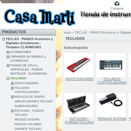
Contacto
PRODUCTOS
Inicio
>
TECLAS - PIANOS Acústicos y Digital
TECLADOS
TECLAS - PIANOS Acústicos y
Digitales Acordeones -
Teclados CLAVINOVAS
Subcategorías
ACORDEONES
ORGANOS DE MUEBLE y
LITURGICOS
PIANOS DE COLA y
VERTICALES - PIANOS
DIGITALES - CLAVINOVAS
TECLADOS
SINTETIZADORES
TECLADOS
CONTROLADORES
SINTETIZADORES
TECLADOS
CONTROLADORES
MODULOS DE SONIDO
AMPLIFICADORES TECLADO
ALIMENTADORES
ESTUCHES - FUNDAS
TECLADO
ESTUCHES -
PEDALES SUSTAIN
P
PEDALES SUSTAIN
FUNDAS TECLADO
PEDALES VOLUMEN
SOPORTE TECLADO