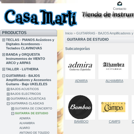
Contacto
PRODUCTOS
Inicio
>
GUITARRAS - BAJOS Amplificadores y 
GUITARRA DE ESTUDIO
TECLAS - PIANOS Acústicos y
Digitales Acordeones -
Teclados CLAVINOVAS
Subcategorías
BANDA y ORQUESTA
Instrumentos de VIENTO
ARCO y ARPAS
TALLER - LUTHERIA
GUITARRAS - BAJOS
Amplificadores y Accesorios
ADMIRA
ALHAMBRA
Guitarra - Bajo UKELELES
BAJOS ACUSTICOS
BAJOS ELECTRICOS
GUITARRAS ACUSTICAS
GUITARRAS CLASICAS
GUITARRA DE CONCIERTO
GUITARRA DE ESTUDIO
ADMIRA
BAMBOO
CAMPS
C
ALHAMBRA
ALVARO
ANTONIO DE TOLEDO