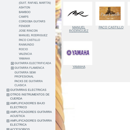
(GUIT. RAFAEL MARTíN)
ASHTON
BAMBOO
CAMPS
CORDOBA GUITARS
FENDER
MANUEL
PACO CASTILLO
RODRIGUEZ
JOSE RINCON
MANUEL RODRIGUEZ
PACO CASTILLO
RAIMUNDO
ROCIO
VALENCIA
YAMAHA
GUITARRA ELECTRIFICADA
YAMAHA
GUITARRA FLAMENCA
GUITARRA SEMI
PROFESIONAL
PACKS DE GUITARRA
CLASICA
GUITARRAS ELECTRICAS
OTROS INSTRUMENTOS DE
CUERDA
AMPLIFICADORES BAJO
ELECTRICO
AMPLIFICADORES GUITARRA
ACUSTICA
AMPLIFICADORES GUITARRA
ELECTRICA
ACCESORIOS