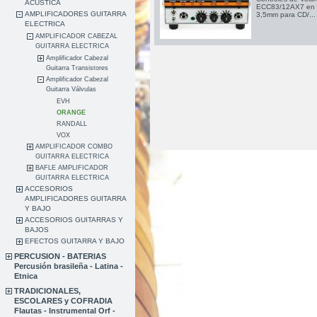
ACUSTICA
ECC83/12AX7 en el
AMPLIFICADORES GUITARRA
3,5mm para CD/...
ELECTRICA
AMPLIFICADOR CABEZAL
GUITARRA ELECTRICA
Amplificador Cabezal
Guitarra Transistores
Amplificador Cabezal
Guitarra Válvulas
EVH
ORANGE
RANDALL
VOX
AMPLIFICADOR COMBO
GUITARRA ELECTRICA
BAFLE AMPLIFICADOR
GUITARRA ELECTRICA
ACCESORIOS
AMPLIFICADORES GUITARRA
Y BAJO
ACCESORIOS GUITARRAS Y
BAJOS
EFECTOS GUITARRA Y BAJO
PERCUSION - BATERIAS
Percusión brasileña - Latina -
Etnica
TRADICIONALES,
ESCOLARES y COFRADIA
Flautas - Instrumental Orf -