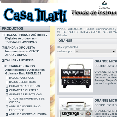
Contacto
PRODUCTOS
Inicio
>
GUITARRAS - BAJOS Amplificadores y 
GUITARRA ELECTRICA
>
AMPLIFICADOR CA
TECLAS - PIANOS Acústicos y
Válvulas
Digitales Acordeones -
ORANGE
Teclados CLAVINOVAS
Hay 2 productos
BANDA y ORQUESTA
ordenar por
Instrumentos de VIENTO
ARCO y ARPAS
TALLER - LUTHERIA
ORANGE MICR
GUITARRAS - BAJOS
CODIGO: 05552O
Amplificadores y Accesorios
ORANGE AMPLIF
Guitarra - Bajo UKELELES
Micro Dark. Cabezal
Controles de Volu
BAJOS ACUSTICOS
Preamp, Shape Co
BAJOS ELECTRICOS
previo. Loop de e.
GUITARRAS ACUSTICAS
GUITARRAS CLASICAS
GUITARRAS ELECTRICAS
OTROS INSTRUMENTOS DE
ORANGE MICR
CUERDA
CODIGO: 05552O
AMPLIFICADORES BAJO
ELECTRICO
ORANGE AMPLIF
Micro Terror. Cabez
AMPLIFICADORES GUITARRA
Controles de Volu