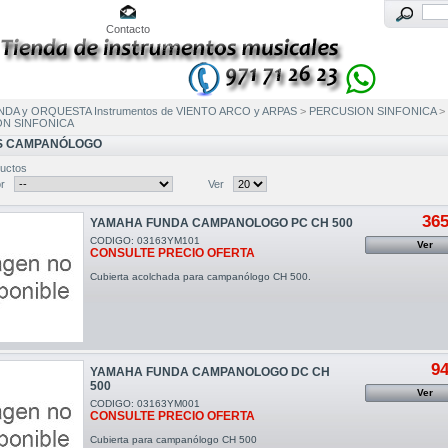
Contacto
NDA y ORQUESTA Instrumentos de VIENTO ARCO y ARPAS
>
PERCUSION SINFONICA
>
N SINFONICA
S CAMPANÓLOGO
uctos
r
Ver
365
YAMAHA FUNDA CAMPANOLOGO PC CH 500
CODIGO: 03163YM101
Ver
CONSULTE PRECIO OFERTA
Cubierta acolchada para campanólogo CH 500.
94
YAMAHA FUNDA CAMPANOLOGO DC CH
500
Ver
CODIGO: 03163YM001
CONSULTE PRECIO OFERTA
Cubierta para campanólogo CH 500