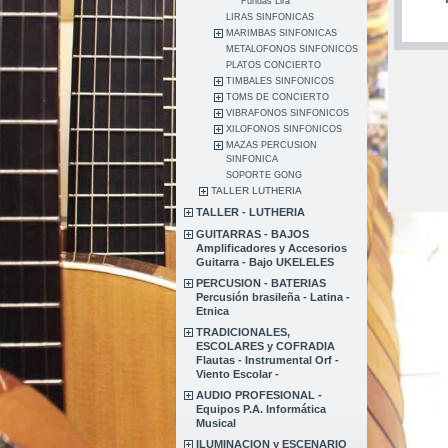
Fundas Lira
LIRAS SINFONICAS
MARIMBAS SINFONICAS
METALOFONOS SINFONICOS
PLATOS CONCIERTO
TIMBALES SINFONICOS
TOMS DE CONCIERTO
VIBRAFONOS SINFONICOS
XILOFONOS SINFONICOS
MAZAS PERCUSION
SINFONICA
SOPORTE GONG
TALLER LUTHERIA
TALLER - LUTHERIA
GUITARRAS - BAJOS
Amplificadores y Accesorios
Guitarra - Bajo UKELELES
PERCUSION - BATERIAS
Percusión brasileña - Latina -
Etnica
TRADICIONALES,
ESCOLARES y COFRADIA
Flautas - Instrumental Orf -
Viento Escolar -
AUDIO PROFESIONAL -
Equipos P.A. Informática
Musical
ILUMINACION y ESCENARIO