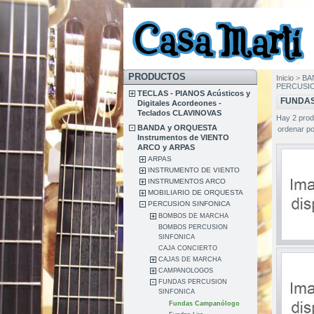
PRODUCTOS
Inicio
>
BA
PERCUSIO
TECLAS - PIANOS Acústicos y
FUNDA
Digitales Acordeones -
Teclados CLAVINOVAS
Hay 2 prod
BANDA y ORQUESTA
ordenar po
Instrumentos de VIENTO
ARCO y ARPAS
ARPAS
INSTRUMENTO DE VIENTO
INSTRUMENTOS ARCO
MOBILIARIO DE ORQUESTA
PERCUSION SINFONICA
BOMBOS DE MARCHA
BOMBOS PERCUSION
SINFONICA
CAJA CONCIERTO
CAJAS DE MARCHA
CAMPANOLOGOS
FUNDAS PERCUSION
SINFONICA
Fundas Campanólogo