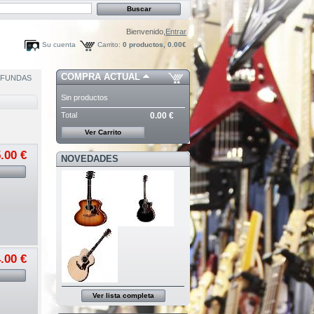
Bienvenido,
Entrar
Su cuenta
Carrito:
0
productos,
0.00€
COMPRA ACTUAL
FUNDAS
Sin productos
Total
0.00 €
Ver Carrito
.00 €
NOVEDADES
.00 €
Ver lista completa