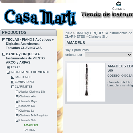
Contacto
PRODUCTOS
Inicio
>
BANDA y ORQUESTA Instrumentos de
CLARINETES
>
Clarinete Si b
TECLAS - PIANOS Acústicos y
AMADEUS
Digitales Acordeones -
Teclados CLAVINOVAS
Hay 1 productos
BANDA y ORQUESTA
ordenar por
Instrumentos de VIENTO
ARCO y ARPAS
AMADEUS EBO
ARPAS
Sib
INSTRUMENTO DE VIENTO
CODIGO: 04022A
BARITONOS
BOMBARDINO
Clarinete Sib Ebo
bandolera semirríg
CLARINETES
Alquiler Clarinete Sib
Clarinete Alto
Clarinete Bajo
Clarinete Do
Clarinete La
Clarinete Mib Requinto
Clarinete Si b
AMADEUS
BACKUN