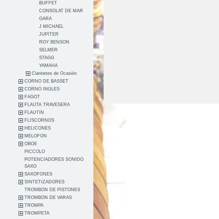
BUFFET
CONSOLAT DE MAR
GARA
J MICHAEL
JUPITER
ROY BENSON
SELMER
STAGG
YAMAHA
Clarinetes de Ocasión
CORNO DE BASSET
CORNO INGLES
FAGOT
FLAUTA TRAVESERA
FLAUTIN
FLISCORNOS
HELICONES
MELOFON
OBOE
PICCOLO
POTENCIADORES SONIDO
SAXO
SAXOFONES
SINTETIZADORES
TROMBON DE PISTONES
TROMBON DE VARAS
TROMPA
TROMPETA