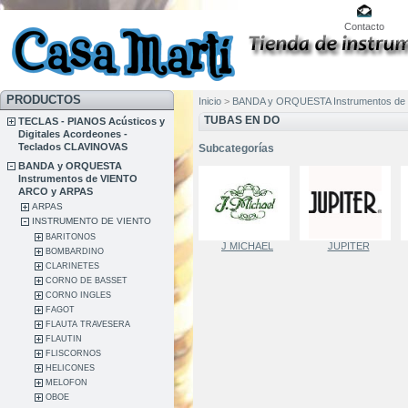
Contacto
PRODUCTOS
Inicio
>
BANDA y ORQUESTA Instrumentos de
TUBAS EN DO
TECLAS - PIANOS Acústicos y
Digitales Acordeones -
Teclados CLAVINOVAS
Subcategorías
BANDA y ORQUESTA
Instrumentos de VIENTO
ARCO y ARPAS
ARPAS
INSTRUMENTO DE VIENTO
BARITONOS
J MICHAEL
JUPITER
BOMBARDINO
CLARINETES
CORNO DE BASSET
CORNO INGLES
FAGOT
FLAUTA TRAVESERA
FLAUTIN
FLISCORNOS
HELICONES
MELOFON
OBOE