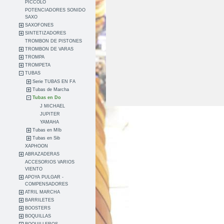
PICCOLO
POTENCIADORES SONIDO
SAXO
SAXOFONES
SINTETIZADORES
TROMBON DE PISTONES
TROMBON DE VARAS
TROMPA
TROMPETA
TUBAS
Serie TUBAS EN FA
Tubas de Marcha
Tubas en Do
J MICHAEL
JUPITER
YAMAHA
Tubas en MIb
Tubas en Sib
XAPHOON
ABRAZADERAS
ACCESORIOS VARIOS
VIENTO
APOYA PULGAR -
COMPENSADORES
ATRIL MARCHA
BARRILETES
BOOSTERS
BOQUILLAS