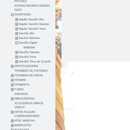
PICCOLO
POTENCIADORES SONIDO
SAXO
SAXOFONES
Alquiler Saxofón Alto
Alquiler Saxofón Soprano
Alquiler Saxofón Tenor
Saxofón Alto
Saxofón Barítono
Saxofón Digital
YAMAHA
Saxofón Soprano
Saxofón Tenor
Saxofón Tenor de Ocasión
SINTETIZADORES
TROMBON DE PISTONES
TROMBON DE VARAS
TROMPA
TROMPETA
TUBAS
XAPHOON
ABRAZADERAS
ACCESORIOS VARIOS
VIENTO
APOYA PULGAR -
COMPENSADORES
ATRIL MARCHA
BARRILETES