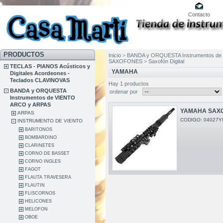
Contacto
PRODUCTOS
Inicio
>
BANDA y ORQUESTA Instrumentos de
SAXOFONES
>
Saxofón Digital
TECLAS - PIANOS Acústicos y
YAMAHA
Digitales Acordeones -
Teclados CLAVINOVAS
Hay 1 productos
BANDA y ORQUESTA
ordenar por
Instrumentos de VIENTO
ARCO y ARPAS
YAMAHA SAXO
ARPAS
CODIGO: 04027Y
INSTRUMENTO DE VIENTO
BARITONOS
BOMBARDINO
CLARINETES
CORNO DE BASSET
CORNO INGLES
FAGOT
FLAUTA TRAVESERA
FLAUTIN
FLISCORNOS
HELICONES
MELOFON
OBOE