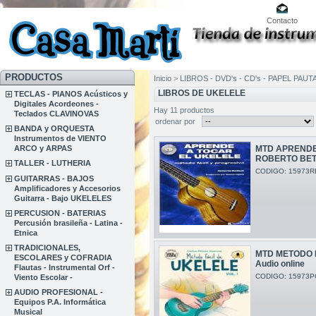
Contacto
PRODUCTOS
Inicio
>
LIBROS - DVD's - CD's - PAPEL PAU
LIBROS DE UKELELE
TECLAS - PIANOS Acústicos y
Digitales Acordeones -
Hay 11 productos
Teclados CLAVINOVAS
ordenar por
BANDA y ORQUESTA
Instrumentos de VIENTO
ARCO y ARPAS
MTD APRENDE
ROBERTO BET
TALLER - LUTHERIA
CODIGO: 15973R
GUITARRAS - BAJOS
Amplificadores y Accesorios
Guitarra - Bajo UKELELES
PERCUSION - BATERIAS
Percusión brasileña - Latina -
Etnica
TRADICIONALES,
MTD METODO F
ESCOLARES y COFRADIA
Audio online
Flautas - Instrumental Orf -
CODIGO: 15973P
Viento Escolar -
AUDIO PROFESIONAL -
Equipos P.A. Informática
Musical