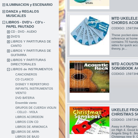
ILUMINACION y ESCENARIO
DANZA y REGALOS
MUSICALES
MTD UKELELE
LIBROS - DVD's - CD's -
CHORDS ACO
PAPEL PAUTADO
CODIGO: 15973N
CD - DVD - AUDIO
These pocket-sized
DVD'S
reference at home
LIBROS Y PARTITURAS DE
contains 70 handy 
sides for quick ac
CANTO
theory, jo...
LIBROS Y PARTITURAS DE
GUITARRA
LIBROS Y PARTITURAS
MTD ACOUSTI
DIRECTORIALES
SONGBOOK A
LIBROS de INSTRUMENTOS
CODIGO: 15973H
CANCIONEROS
CD CLASICO
DISNEY Y REPERTORIO
INFANTIL INSTRUMENTOS
VIENTO
DVD BATERIA
Ensemble viento
GRUPOS DE CUERDA VIOLIN
UKELELE FRO
- CELLO - VIOLA
CHRISTMAS 
LIBROS ACORDEON
CODIGO: 15973H
LIBROS CON CD
Away in A Manger 2
LIBROS DE ARMONICA
on High 4. Good k
LIBROS DE ARPA
Angels Sing 6. Jin
Christmas tree 9. O
LIBROS DE BAJO