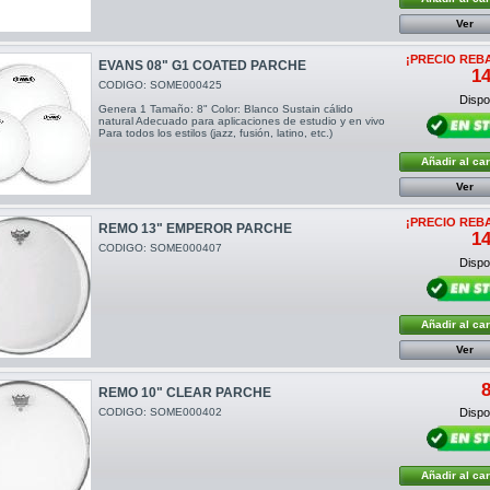
Ver
¡PRECIO REB
EVANS 08" G1 COATED PARCHE
14
CODIGO: SOME000425
Dispon
Genera 1 Tamaño: 8" Color: Blanco Sustain cálido
natural Adecuado para aplicaciones de estudio y en vivo
Para todos los estilos (jazz, fusión, latino, etc.)
Añadir al car
Ver
¡PRECIO REB
REMO 13" EMPEROR PARCHE
14
CODIGO: SOME000407
Dispon
Añadir al car
Ver
8
REMO 10" CLEAR PARCHE
CODIGO: SOME000402
Dispon
Añadir al car