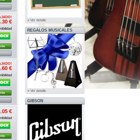
AJADO!
» Ver detalle
.30 €
ibilidad
REGALOS MUSICALES
rito
AJADO!
.60 €
ibilidad
» Ver detalle
rito
GIBSON
.05 €
ibilidad
rito