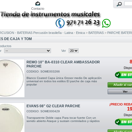
Contacto
CUSION - BATERIAS Percusión brasileña - Latina - Etnica
>
BATERIAS
>
PARCHE BATER
S DE CAJA Y TOM
roductos
r
Ver
8
REMO 10" BA-0310 CLEAR AMBASSADOR
PARCHE
Dispon
CODIGO: SOME003266
Blanco Coated Capa única Grosor medio De aplicación
universal en todos los estilos El parche de caja más
popular
Añadir al car
Ver
¡PRECIO REB
EVANS 08" G2 CLEAR PARCHE
19
CODIGO: SOME000429
Dispon
Transparente Doble capa Para tocar fuerte Con un
sonido abierto Ataque y sustain controlados y rápidos
Añadir al car