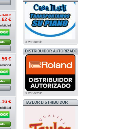
AJADO!
.62 €
ibilidad
» Ver detalle
rito
DISTRIBUIDOR AUTORIZADO
ROLAND
.56 €
ibilidad
rito
» Ver detalle
.16 €
TAYLOR DISTRIBUIDOR
OFICIAL
ibilidad
rito