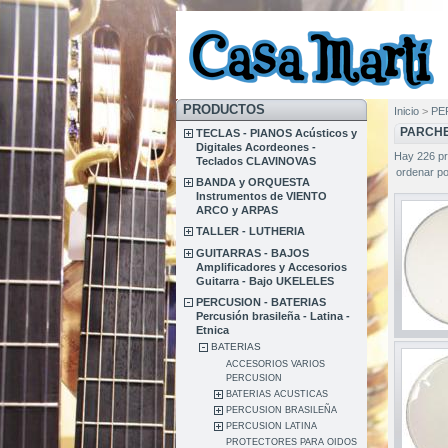
PRODUCTOS
Inicio
>
PER
PARCHE
TECLAS - PIANOS Acústicos y
Digitales Acordeones -
Hay 226 p
Teclados CLAVINOVAS
ordenar po
BANDA y ORQUESTA
Instrumentos de VIENTO
ARCO y ARPAS
TALLER - LUTHERIA
GUITARRAS - BAJOS
Amplificadores y Accesorios
Guitarra - Bajo UKELELES
PERCUSION - BATERIAS
Percusión brasileña - Latina -
Etnica
BATERIAS
ACCESORIOS VARIOS
PERCUSION
BATERIAS ACUSTICAS
PERCUSION BRASILEÑA
PERCUSION LATINA
PROTECTORES PARA OIDOS