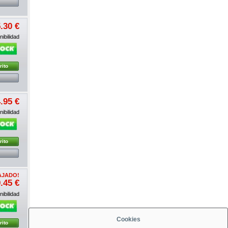
.30 €
ibilidad
rito
.95 €
ibilidad
rito
AJADO!
.45 €
ibilidad
Cookies
rito