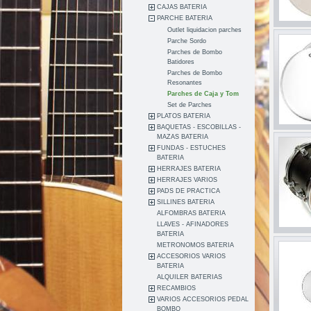
CAJAS BATERIA
PARCHE BATERIA
Outlet liquidacion parches
Parche Sordo
Parches de Bombo
Batidores
Parches de Bombo
Resonantes
Parches de Caja y Tom
Set de Parches
PLATOS BATERIA
BAQUETAS - ESCOBILLAS -
MAZAS BATERIA
FUNDAS - ESTUCHES
BATERIA
HERRAJES BATERIA
HERRAJES VARIOS
PADS DE PRACTICA
SILLINES BATERIA
ALFOMBRAS BATERIA
LLAVES - AFINADORES
BATERIA
METRONOMOS BATERIA
ACCESORIOS VARIOS
BATERIA
ALQUILER BATERIAS
RECAMBIOS
VARIOS ACCESORIOS PEDAL
BOMBO