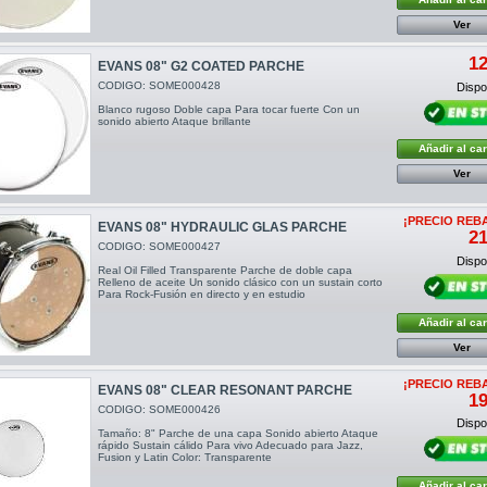
Ver
12
EVANS 08" G2 COATED PARCHE
CODIGO: SOME000428
Dispon
Blanco rugoso Doble capa Para tocar fuerte Con un
sonido abierto Ataque brillante
Añadir al car
Ver
¡PRECIO REB
EVANS 08" HYDRAULIC GLAS PARCHE
21
CODIGO: SOME000427
Dispon
Real Oil Filled Transparente Parche de doble capa
Relleno de aceite Un sonido clásico con un sustain corto
Para Rock-Fusión en directo y en estudio
Añadir al car
Ver
¡PRECIO REB
EVANS 08" CLEAR RESONANT PARCHE
19
CODIGO: SOME000426
Dispon
Tamaño: 8" Parche de una capa Sonido abierto Ataque
rápido Sustain cálido Para vivo Adecuado para Jazz,
Fusion y Latin Color: Transparente
Añadir al car