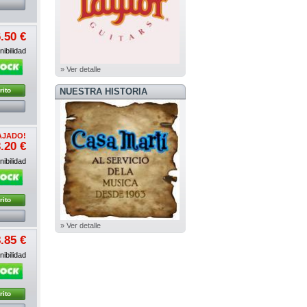
.50 €
ibilidad
» Ver detalle
NUESTRA HISTORIA
rito
AJADO!
.20 €
ibilidad
rito
» Ver detalle
.85 €
ibilidad
rito