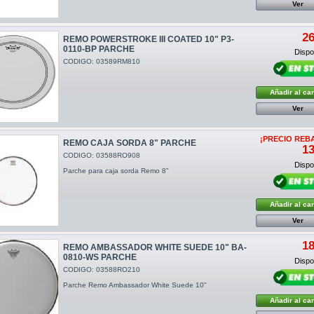
Ver
26
REMO POWERSTROKE III COATED 10" P3-
0110-BP PARCHE
Dispon
CODIGO: 03589RM810
Añadir al car
Ver
¡PRECIO REB
REMO CAJA SORDA 8" PARCHE
13
CODIGO: 03588RO908
Dispon
Parche para caja sorda Remo 8"
Añadir al car
Ver
18
REMO AMBASSADOR WHITE SUEDE 10" BA-
0810-WS PARCHE
Dispon
CODIGO: 03588RO210
Parche Remo Ambassador White Suede 10"
Añadir al car