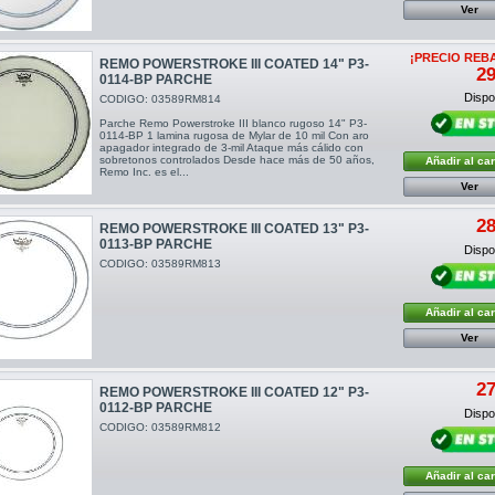
Ver
¡PRECIO REB
REMO POWERSTROKE III COATED 14" P3-
29
0114-BP PARCHE
Dispon
CODIGO: 03589RM814
Parche Remo Powerstroke III blanco rugoso 14" P3-
0114-BP 1 lamina rugosa de Mylar de 10 mil Con aro
apagador integrado de 3-mil Ataque más cálido con
sobretonos controlados Desde hace más de 50 años,
Añadir al car
Remo Inc. es el...
Ver
28
REMO POWERSTROKE III COATED 13" P3-
0113-BP PARCHE
Dispon
CODIGO: 03589RM813
Añadir al car
Ver
27
REMO POWERSTROKE III COATED 12" P3-
0112-BP PARCHE
Dispon
CODIGO: 03589RM812
Añadir al car