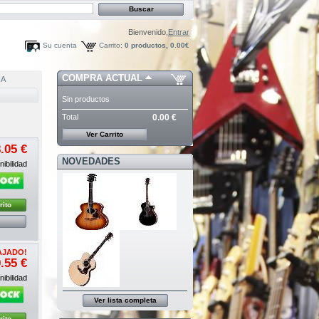
Bienvenido,
Entrar
Su cuenta
Carrito:
0
productos,
0.00€
COMPRA ACTUAL
IA
Sin productos
Total
0.00 €
Ver Carrito
.05 €
NOVEDADES
ibilidad
rito
AJADO!
.55 €
ibilidad
Ver lista completa
rito