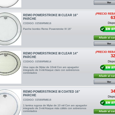
Ver
¡PRECIO REB
REMO POWERSTROKE III CLEAR 16"
63
PARCHE
Dispon
CODIGO: 03589RM916
Parche bombo Remo Powerstroke III 16"
Añadir al car
Ver
¡PRECIO REB
REMO POWERSTROKE III CLEAR 14"
32
PARCHE
Dispon
CODIGO: 03589RM914
Una capa de Mylar de 10mil Con aro apagador
integrado de 3-mil Ataque claro con sobretonos
controlados
Añadir al car
Ver
34
REMO POWERSTROKE III COATED 16"
PARCHE
Dispon
CODIGO: 03589RM816
1 lamina rugosa de Mylar de 10 mil Con aro apagador
integrado de 3-mil Ataque más cálido con sobretonos
controlados
Añadir al car