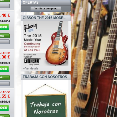
OFERTAS
Ver lista completa
.40 €
GIBSON THE 2015 MODEL
ibilidad
YEAR
rito
AJADO!
.30 €
ibilidad
» Ver detalle
TRABAJA CON NOSOTROS
rito
AJADO!
.55 €
ibilidad
rito