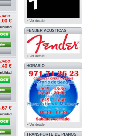
AJADO!
.00 €
» Ver detalle
ibilidad
FENDER ACUSTICAS
rito
» Ver detalle
AJADO!
.40 €
HORARIO
ibilidad
rito
.67 €
ibilidad
» Ver detalle
rito
TRANSPORTE DE PIANOS