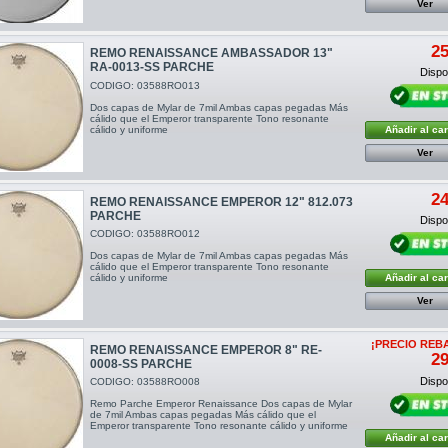
Ver
25
REMO RENAISSANCE AMBASSADOR 13"
RA-0013-SS PARCHE
Dispon
CODIGO: 03588RO013
Dos capas de Mylar de 7mil Ambas capas pegadas Más
cálido que el Emperor transparente Tono resonante
cálido y uniforme
Añadir al car
Ver
24
REMO RENAISSANCE EMPEROR 12" 812.073
PARCHE
Dispon
CODIGO: 03588RO012
Dos capas de Mylar de 7mil Ambas capas pegadas Más
cálido que el Emperor transparente Tono resonante
cálido y uniforme
Añadir al car
Ver
¡PRECIO REB
REMO RENAISSANCE EMPEROR 8" RE-
29
0008-SS PARCHE
Dispon
CODIGO: 03588RO008
Remo Parche Emperor Renaissance Dos capas de Mylar
de 7mil Ambas capas pegadas Más cálido que el
Emperor transparente Tono resonante cálido y uniforme
Añadir al car