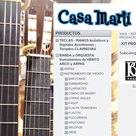
PRODUCTOS
Inicio
>
BA
PROPACK
TECLAS - PIANOS Acústicos y
KIT PR
Digitales Acordeones -
Teclados CLAVINOVAS
Subcateg
BANDA y ORQUESTA
Instrumentos de VIENTO
ARCO y ARPAS
ARPAS
INSTRUMENTO DE VIENTO
BARITONOS
BOMBARDINO
B.
CLARINETES
CORNO DE BASSET
CORNO INGLES
FAGOT
FLAUTA TRAVESERA
FLAUTIN
FLISCORNOS
HELICONES
MELOFON
OBOE