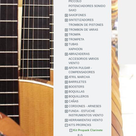
PICCOLO
POTENCIADORES SONIDO
SAXO
SAXOFONES
SINTETIZADORES
TROMBON DE PISTONES
TROMBON DE VARAS
TROMPA
TROMPETA
TUBAS
XAPHOON
ABRAZADERAS
ACCESORIOS VARIOS
VIENTO
APOYA PULGAR -
COMPENSADORES
ATRIL MARCHA
BARRILETES
BOOSTERS
BOQUILLAS
BOQUILLEROS
CAÑAS
CORDONES - ARNESES
FUNDA - ESTUCHE
INSTRUMENTOS VIENTO
HERRAMIENTAS VIENTO
KITS PROPACKS
Kit Propack Clarinete
B.G.