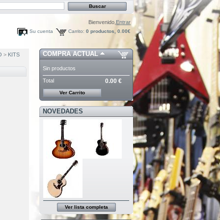
Bienvenido,
Entrar
Su cuenta
Carrito:
0
productos,
0.00€
COMPRA ACTUAL
O
>
KITS
Sin productos
Total
0.00 €
Ver Carrito
NOVEDADES
Ver lista completa