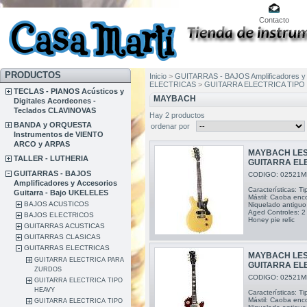
Contacto
PRODUCTOS
Inicio
>
GUITARRAS - BAJOS Amplificadores y 
ELECTRICAS
>
GUITARRA ELECTRICA TIPO 
TECLAS - PIANOS Acústicos y
MAYBACH
Digitales Acordeones -
Teclados CLAVINOVAS
Hay 2 productos
BANDA y ORQUESTA
ordenar por
Instrumentos de VIENTO
ARCO y ARPAS
MAYBACH LES
TALLER - LUTHERIA
GUITARRA EL
GUITARRAS - BAJOS
CODIGO: 02521M
Amplificadores y Accesorios
Características: 
Guitarra - Bajo UKELELES
Mástil: Caoba enc
BAJOS ACUSTICOS
Niquelado antiguo
Aged Controles: 2
BAJOS ELECTRICOS
Honey pie relic
GUITARRAS ACUSTICAS
GUITARRAS CLASICAS
GUITARRAS ELECTRICAS
MAYBACH LEST
GUITARRA ELECTRICA PARA
GUITARRA EL
ZURDOS
CODIGO: 02521M
GUITARRA ELECTRICA TIPO
HEAVY
Características: 
Mástil: Caoba enc
GUITARRA ELECTRICA TIPO