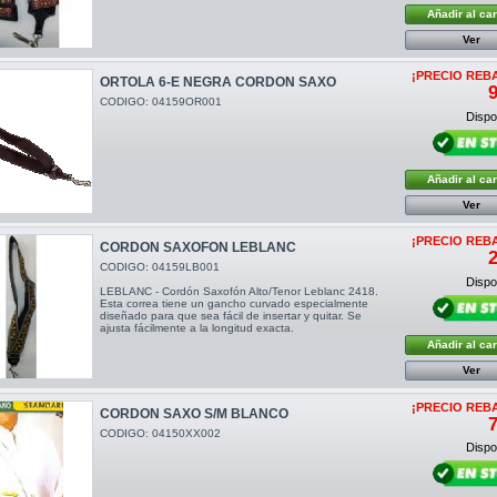
Añadir al car
Ver
¡PRECIO REB
ORTOLA 6-E NEGRA CORDON SAXO
9
CODIGO: 04159OR001
Dispon
Añadir al car
Ver
¡PRECIO REB
CORDON SAXOFON LEBLANC
2
CODIGO: 04159LB001
Dispon
LEBLANC - Cordón Saxofón Alto/Tenor Leblanc 2418.
Esta correa tiene un gancho curvado especialmente
diseñado para que sea fácil de insertar y quitar. Se
ajusta fácilmente a la longitud exacta.
Añadir al car
Ver
¡PRECIO REB
CORDON SAXO S/M BLANCO
7
CODIGO: 04150XX002
Dispon