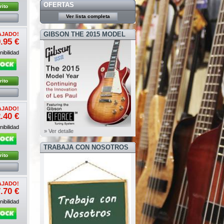
OFERTAS
rito
Ver lista completa
GIBSON THE 2015 MODEL
AJADO!
.95 €
YEAR
ibilidad
rito
AJADO!
.40 €
ibilidad
» Ver detalle
TRABAJA CON NOSOTROS
rito
AJADO!
.70 €
ibilidad