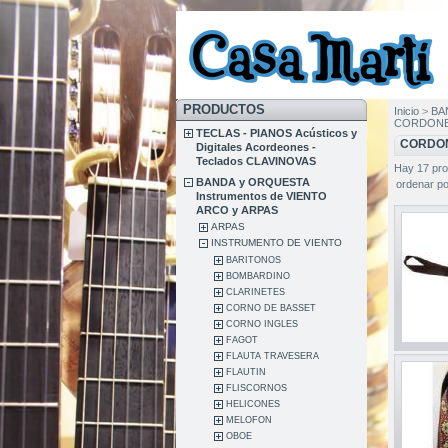
PRODUCTOS
Inicio
>
BA
CORDONE
TECLAS - PIANOS Acústicos y
CORDO
Digitales Acordeones -
Teclados CLAVINOVAS
Hay 17 pro
BANDA y ORQUESTA
ordenar po
Instrumentos de VIENTO
ARCO y ARPAS
ARPAS
INSTRUMENTO DE VIENTO
BARITONOS
BOMBARDINO
CLARINETES
CORNO DE BASSET
CORNO INGLES
FAGOT
FLAUTA TRAVESERA
FLAUTIN
FLISCORNOS
HELICONES
MELOFON
OBOE