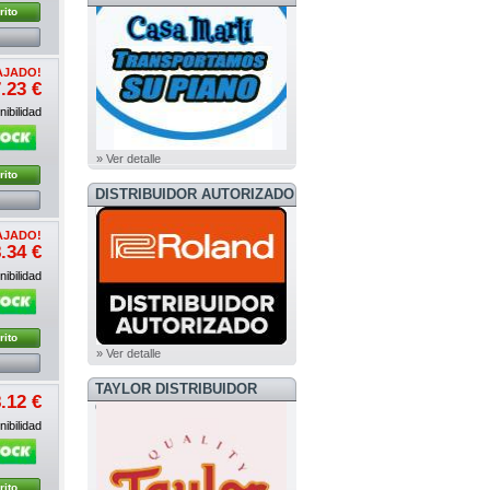
rito
AJADO!
.23 €
ibilidad
» Ver detalle
rito
DISTRIBUIDOR AUTORIZADO
ROLAND
AJADO!
.34 €
ibilidad
rito
» Ver detalle
TAYLOR DISTRIBUIDOR
.12 €
OFICIAL
ibilidad
rito