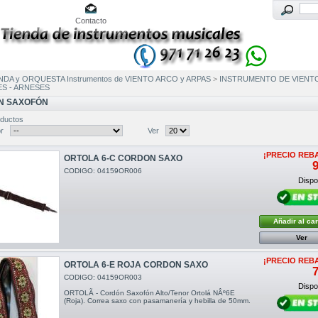
Contacto
NDA y ORQUESTA Instrumentos de VIENTO ARCO y ARPAS
>
INSTRUMENTO DE VIENT
S - ARNESES
N SAXOFÓN
ductos
r
Ver
¡PRECIO REB
ORTOLA 6-C CORDON SAXO
9
CODIGO: 04159OR006
Dispon
Añadir al car
Ver
¡PRECIO REB
ORTOLA 6-E ROJA CORDON SAXO
7
CODIGO: 04159OR003
Dispon
ORTOLÃ - Cordón Saxofón Alto/Tenor Ortolá NÂº6E
(Roja). Correa saxo con pasamanería y hebilla de 50mm.