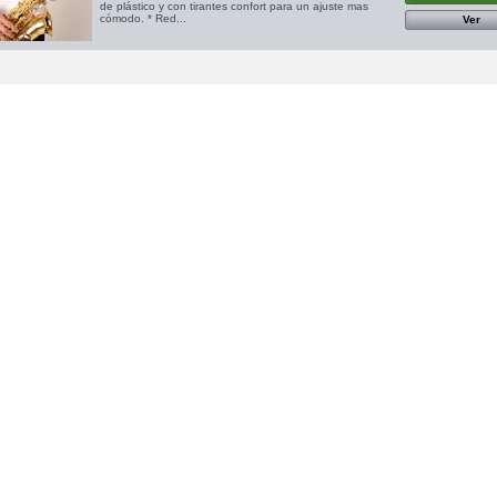
de plástico y con tirantes confort para un ajuste mas
cómodo. * Red...
Ver