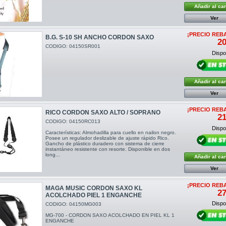
Añadir al car
Ver
¡PRECIO REB
B.G. S-10 SH ANCHO CORDON SAXO
20
CODIGO: 04150SR001
Dispon
Añadir al car
Ver
¡PRECIO REB
RICO CORDON SAXO ALTO / SOPRANO
21
CODIGO: 04150RC013
Dispon
Características: Almohadilla para cuello en nailon negro.
Posee un regulador deslizable de ajuste rápido Rico.
Gancho de plástico duradero con sistema de cierre
instantáneo resistente con resorte. Disponible en dos
long...
Añadir al car
Ver
¡PRECIO REB
MAGA MUSIC CORDON SAXO KL
27
ACOLCHADO PIEL 1 ENGANCHE
Dispon
CODIGO: 04150MG003
MG-700 - CORDON SAXO ACOLCHADO EN PIEL KL 1
ENGANCHE