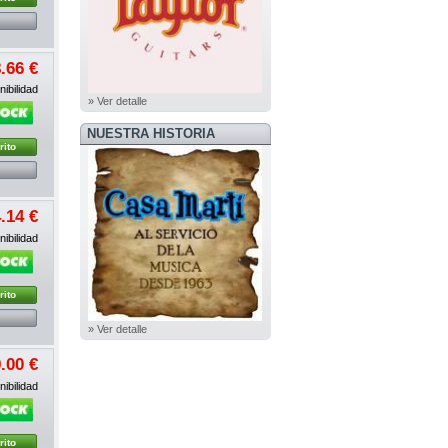
.66 €
ibilidad
» Ver detalle
NUESTRA HISTORIA
rito
.14 €
ibilidad
rito
» Ver detalle
.00 €
ibilidad
rito