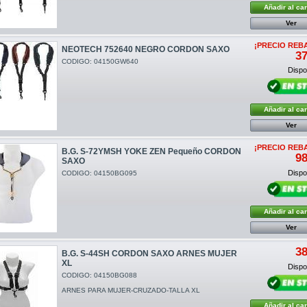
Añadir al car
Ver
¡PRECIO REB
NEOTECH 752640 NEGRO CORDON SAXO
37
CODIGO: 04150GW640
Dispon
Añadir al car
Ver
¡PRECIO REB
B.G. S-72YMSH YOKE ZEN Pequeño CORDON
98
SAXO
Dispon
CODIGO: 04150BG095
Añadir al car
Ver
38
B.G. S-44SH CORDON SAXO ARNES MUJER
XL
Dispon
CODIGO: 04150BG088
ARNES PARA MUJER-CRUZADO-TALLA XL
Añadir al car