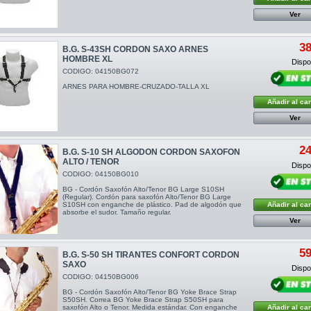
Ver
38
B.G. S-43SH CORDON SAXO ARNES
HOMBRE XL
Dispon
CODIGO: 04150BG072
ARNES PARA HOMBRE-CRUZADO-TALLA XL
Añadir al car
Ver
24
B.G. S-10 SH ALGODON CORDON SAXOFON
ALTO / TENOR
Dispon
CODIGO: 04150BG010
BG - Cordón Saxofón Alto/Tenor BG Large S10SH
(Regular). Cordón para saxofón Alto/Tenor BG Large
S10SH con enganche de plástico. Pad de algodón que
Añadir al car
absorbe el sudor. Tamaño regular.
Ver
59
B.G. S-50 SH TIRANTES CONFORT CORDON
SAXO
Dispon
CODIGO: 04150BG006
BG - Cordón Saxofón Alto/Tenor BG Yoke Brace Strap
S50SH. Correa BG Yoke Brace Strap S50SH para
saxofón Alto o Tenor. Medida estándar. Con enganche
Añadir al car