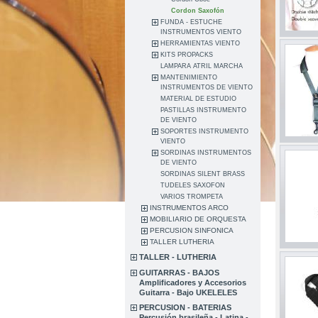
Cordon Saxofón
FUNDA - ESTUCHE
INSTRUMENTOS VIENTO
HERRAMIENTAS VIENTO
KITS PROPACKS
LAMPARA ATRIL MARCHA
MANTENIMIENTO
INSTRUMENTOS DE VIENTO
MATERIAL DE ESTUDIO
PASTILLAS INSTRUMENTO
DE VIENTO
SOPORTES INSTRUMENTO
VIENTO
SORDINAS INSTRUMENTOS
DE VIENTO
SORDINAS SILENT BRASS
TUDELES SAXOFON
VARIOS TROMPETA
INSTRUMENTOS ARCO
MOBILIARIO DE ORQUESTA
PERCUSION SINFONICA
TALLER LUTHERIA
TALLER - LUTHERIA
GUITARRAS - BAJOS
Amplificadores y Accesorios
Guitarra - Bajo UKELELES
PERCUSION - BATERIAS
Percusión brasileña - Latina -