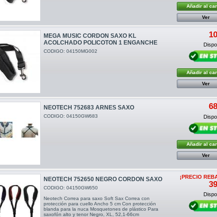
Añadir al car
Ver
10
MEGA MUSIC CORDON SAXO KL
ACOLCHADO POLICOTON 1 ENGANCHE
Dispon
CODIGO: 04150MG002
Añadir al car
Ver
68
NEOTECH 752683 ARNES SAXO
CODIGO: 04150GW683
Dispon
Añadir al car
Ver
¡PRECIO REB
NEOTECH 752650 NEGRO CORDON SAXO
39
CODIGO: 04150GW650
Dispon
Neotech Correa para saxo Soft Sax Correa con
protección para cuello Ancho 5 cm Con protección
blanda para la nuca Mosquetones de plástico Para
saxofón alto y tenor Negro, XL, 52,1-66cm