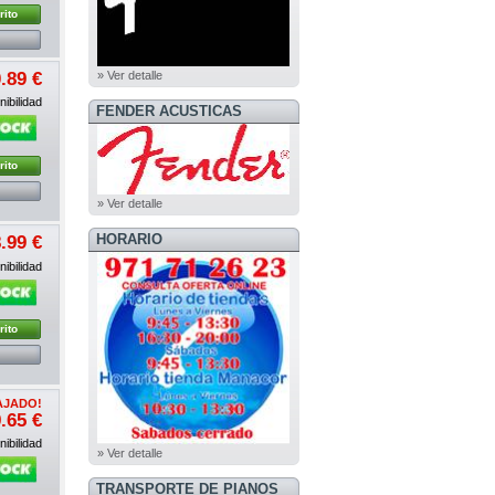
rito
» Ver detalle
.89 €
ibilidad
FENDER ACUSTICAS
rito
» Ver detalle
HORARIO
.99 €
ibilidad
rito
AJADO!
.65 €
ibilidad
» Ver detalle
TRANSPORTE DE PIANOS