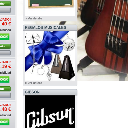
rito
» Ver detalle
AJADO!
.40 €
REGALOS MUSICALES
ibilidad
rito
AJADO!
.19 €
ibilidad
» Ver detalle
rito
GIBSON
AJADO!
.48 €
ibilidad