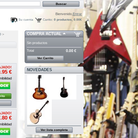
Bienvenido,
Entrar
Su cuenta
Carrito:
0
productos,
0.00€
COMPRA ACTUAL
O
>
Sin productos
Total
0.00 €
Ver Carrito
AJADO!
NOVEDADES
.95 €
ibilidad
rito
AJADO!
.80 €
ibilidad
Ver lista completa