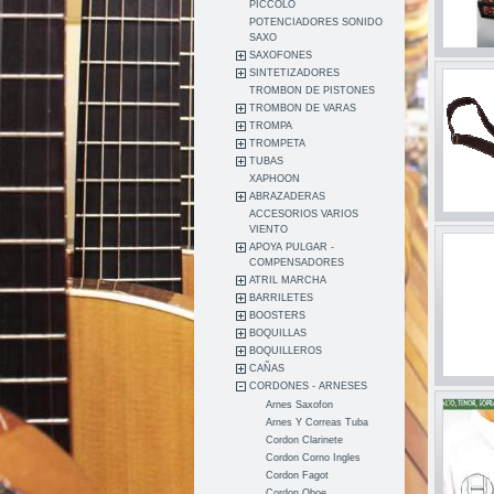
PICCOLO
POTENCIADORES SONIDO
SAXO
SAXOFONES
SINTETIZADORES
TROMBON DE PISTONES
TROMBON DE VARAS
TROMPA
TROMPETA
TUBAS
XAPHOON
ABRAZADERAS
ACCESORIOS VARIOS
VIENTO
APOYA PULGAR -
COMPENSADORES
ATRIL MARCHA
BARRILETES
BOOSTERS
BOQUILLAS
BOQUILLEROS
CAÑAS
CORDONES - ARNESES
Arnes Saxofon
Arnes Y Correas Tuba
Cordon Clarinete
Cordon Corno Ingles
Cordon Fagot
Cordon Oboe