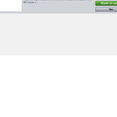
88 notas t...
Añadir al car
Ver