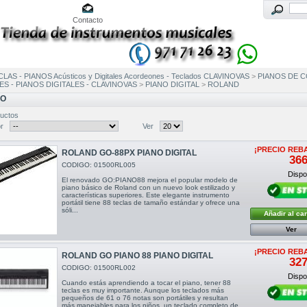
Contacto
LAS - PIANOS Acústicos y Digitales Acordeones - Teclados CLAVINOVAS
>
PIANOS DE C
S - PIANOS DIGITALES - CLAVINOVAS
>
PIANO DIGITAL
>
ROLAND
GO
uctos
r
Ver
¡PRECIO REB
ROLAND GO-88PX PIANO DIGITAL
366
CODIGO: 01500RL005
Dispon
El renovado GO:PIANO88 mejora el popular modelo de
piano básico de Roland con un nuevo look estilizado y
características superiores. Este elegante instrumento
portátil tiene 88 teclas de tamaño estándar y ofrece una
sóli...
Añadir al car
Ver
¡PRECIO REB
ROLAND GO PIANO 88 PIANO DIGITAL
327
CODIGO: 01500RL002
Dispon
Cuando estás aprendiendo a tocar el piano, tener 88
teclas es muy importante. Aunque los teclados más
pequeños de 61 o 76 notas son portátiles y resultan
más manejables para los niños, un teclado completo de