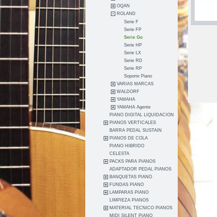
OQAN
ROLAND
Serie F
Serie FP
Serie Go
Serie HP
Serie LX
Serie RD
Serie RP
Soporte Piano
VARIAS MARCAS
WALDORF
YAMAHA
YAMAHA Agente
PIANO DIGITAL LIQUIDACION
PIANOS VERTICALES
BARRA PEDAL SUSTAIN
PIANOS DE COLA
PIANO HIBRIDO
CELESTA
PACKS PARA PIANOS
ADAPTADOR PEDAL PIANOS
BANQUETAS PIANO
FUNDAS PIANO
LAMPARAS PIANO
LIMPIEZA PIANOS
MATERIAL TECNICO PIANOS
MIDI SILENT PIANO