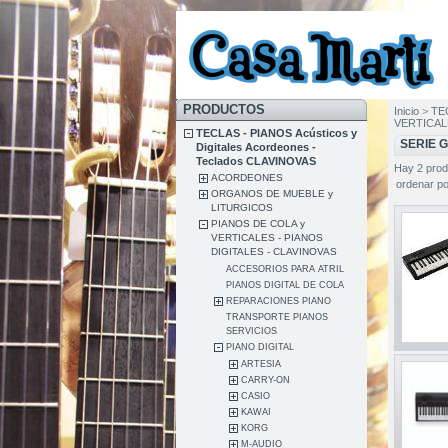
PRODUCTOS
Inicio
>
TEC
VERTICALE
TECLAS - PIANOS Acústicos y
SERIE 
Digitales Acordeones -
Teclados CLAVINOVAS
Hay 2 prod
ACORDEONES
ordenar po
ORGANOS DE MUEBLE y
LITURGICOS
PIANOS DE COLA y
VERTICALES - PIANOS
DIGITALES - CLAVINOVAS
ACCESORIOS PARA ATRIL
PIANOS DIGITAL DE COLA
REPARACIONES PIANO
TRANSPORTE PIANOS
SERVICIOS
PIANO DIGITAL
ARTESIA
CARRY-ON
CASIO
KAWAI
KORG
M-AUDIO