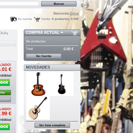
Bienvenido,
Entrar
Su cuenta
Carrito:
0
productos,
0.00€
COMPRA ACTUAL
OLA y
Sin productos
Total
0.00 €
Ver Carrito
AJADO!
NOVEDADES
.01 €
ibilidad
rito
AJADO!
.99 €
ibilidad
Ver lista completa