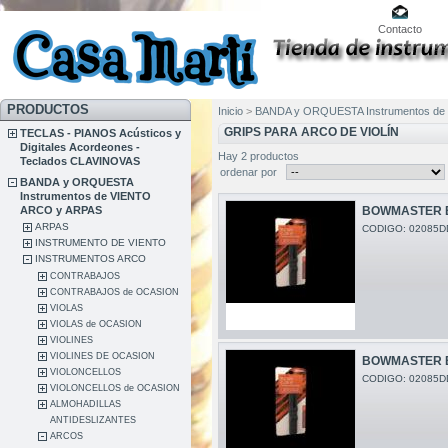
Contacto
PRODUCTOS
Inicio
>
BANDA y ORQUESTA Instrumentos de
GRIPS PARA ARCO DE VIOLÍN
TECLAS - PIANOS Acústicos y
Digitales Acordeones -
Hay 2 productos
Teclados CLAVINOVAS
ordenar por
BANDA y ORQUESTA
Instrumentos de VIENTO
ARCO y ARPAS
BOWMASTER B
ARPAS
CODIGO: 02085D
INSTRUMENTO DE VIENTO
INSTRUMENTOS ARCO
CONTRABAJOS
CONTRABAJOS de OCASION
VIOLAS
VIOLAS de OCASION
VIOLINES
VIOLINES DE OCASION
BOWMASTER 
VIOLONCELLOS
CODIGO: 02085D
VIOLONCELLOS de OCASION
ALMOHADILLAS
ANTIDESLIZANTES
ARCOS