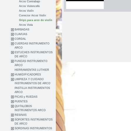
Arcos Contrabajo
Arcos Violoncello
Arcos Violín
Corrector Arcos Violín
Grips para arco de violín
Arcos Viola
BARBADAS
CLAVIJAS
CORDAL
CUERDAS INSTRUMENTO
ARCO
ESTUCHES INSTRUMENTOS
DE ARCO
FUNDAS INSTRUMENTO
ARCO
HERRAMIENTAS LUTHIER
HUMIDIFICADORES
LIMPIEZA Y CUIDADO
INSTRUMENTOS DE ARCO
PASTILLA INSTRUMENTOS
ARCO
PICAS y RUEDAS
PUENTES
QUITALOBOS
INSTRUMENTOS ARCO
RESINAS
SOPORTES INSTRUMENTOS
DE ARCO
SORDINAS INSTRUMENTOS