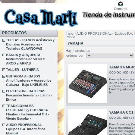
Contacto
PRODUCTOS
Inicio
>
AUDIO PROFESIONAL - Equipos P.A. In
Previo
TECLAS - PIANOS Acústicos y
YAMAHA
Digitales Acordeones -
Teclados CLAVINOVAS
Hay 4 productos
BANDA y ORQUESTA
ordenar por
Instrumentos de VIENTO
ARCO y ARPAS
YAMAHA MGX1
TALLER - LUTHERIA
CODIGO: 05542Y
GUITARRAS - BAJOS
Para aplicaciones 
Amplificadores y Accesorios
audio y grabación 
Guitarra - Bajo UKELELES
1 x CUE + 1 x esté
Control giratorio 
PERCUSION - BATERIAS
b...
Percusión brasileña - Latina -
Etnica
TRADICIONALES,
ESCOLARES y COFRADIA
YAMAHA CC1 
Flautas - Instrumental Orf -
CODIGO: 05542Y
Viento Escolar -
Para Steinberg Cu
AUDIO PROFESIONAL -
Fader motorizado 
Equipos P.A. Informática
libremente asignab
Musical
giratorios Regula