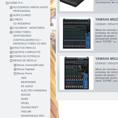
conmutación de ca
AUDIO P.A.
ACCESORIOS VARIOS AUDIO
PROFESIONAL
AURICULARES
YAMAHA MG20
CABLES
CD MODERNO
CODIGO: 05542Y
COLUMNAS - MONITORES
Mesa de mezclas 
CONECTORES -
entradas de micro
buses de grupo + 
ADAPTADORES
(incluyendo envío 
CONTROLADORES DJ +
micro “D-PRE” co..
REPRODUCTORES CD-MP3
EFECTOS PARA DJ
EQUIPOS COMPLETOS
ETAPAS DE POTENCIA
YAMAHA MG12
MESAS DE MEZCLA
CODIGO: 05542Y
Mesas Autoamplificadas
Mesa de mezclas 
Mesas Digitales
entradas de micro/
Mesas Previo
buses de grupo + 
(incluyendo envío 
AMS
micro “D-PRE” con 
BEHRINGER
EK AUDIO
ELECTRO HARMONIX
MACKIE
MARK
PROEL
SOUNDCRAFT
TASCAM
WHARFEDALE PRO