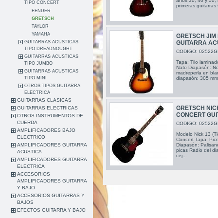
años 30, 40 y 50, r
TIPO CONCERT
primeras guitarras 
FENDER
GRETSCH
TAYLOR
YAMAHA
GRETSCH JIM
GUITARRAS ACUSTICAS
GUITARRA AC
TIPO DREADNOUGHT
CODIGO: 02522G
GUITARRAS ACUSTICAS
Tapa: Tilo laminad
TIPO JUMBO
Nato Diapasón: No
GUITARRAS ACUSTICAS
madreperla en blan
TIPO MINI
diapasón: 305 mm 
OTROS TIPOS GUITARRA
ELECTRICA
GUITARRAS CLASICAS
GRETSCH NIC
GUITARRAS ELECTRICAS
CONCERT GUI
OTROS INSTRUMENTOS DE
CUERDA
CODIGO: 02522G
AMPLIFICADORES BAJO
Modelo Nick 13 (Ti
ELECTRICO
Concert Tapa: Pic
AMPLIFICADORES GUITARRA
Diapasón: Palisan
picas Radio del d
ACUSTICA
cej...
AMPLIFICADORES GUITARRA
ELECTRICA
ACCESORIOS
AMPLIFICADORES GUITARRA
Y BAJO
ACCESORIOS GUITARRAS Y
BAJOS
EFECTOS GUITARRA Y BAJO