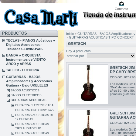
Contacto
PRODUCTOS
Inicio
>
GUITARRAS - BAJOS Amplificadores y 
>
GUITARRAS ACUSTICAS TIPO CONCERT
TECLAS - PIANOS Acústicos y
GRETSCH
Digitales Acordeones -
Teclados CLAVINOVAS
Hay 4 productos
BANDA y ORQUESTA
ordenar por
Instrumentos de VIENTO
ARCO y ARPAS
GRETSCH JIM
TALLER - LUTHERIA
DP CHRY BRS
GUITARRAS - BAJOS
CODIGO: 02522G
Amplificadores y Accesorios
Los modelos Jim Da
Guitarra - Bajo UKELELES
“Rex” de instrumen
BAJOS ACUSTICOS
años 30, 40 y 50, r
primeras guitarras 
BAJOS ELECTRICOS
GUITARRAS ACUSTICAS
GUITARRA ELECTRIFICADA
GUITARRA TIPO GIPSY JAZZ
GRETSCH JI
GUITARRAS ACUSTICAS DE
GUITARRA AC
12 CUERDAS
CODIGO: 02522G
GUITARRAS ACUSTICAS
TIPO AUDITORIUM
Los modelos Jim Da
“Rex” de instrumen
GUITARRAS ACUSTICAS