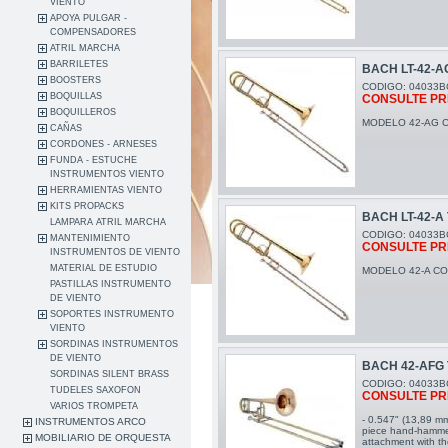
VIENTO
APOYA PULGAR -
COMPENSADORES
ATRIL MARCHA
BARRILETES
BACH LT-42-A
BOOSTERS
CODIGO: 04033B
BOQUILLAS
CONSULTE PR
BOQUILLEROS
MODELO 42-AG CO
CAÑAS
CORDONES - ARNESES
FUNDA - ESTUCHE
INSTRUMENTOS VIENTO
HERRAMIENTAS VIENTO
KITS PROPACKS
BACH LT-42-A
LAMPARA ATRIL MARCHA
CODIGO: 04033B
MANTENIMIENTO
CONSULTE PR
INSTRUMENTOS DE VIENTO
MATERIAL DE ESTUDIO
MODELO 42-A CON
PASTILLAS INSTRUMENTO
DE VIENTO
SOPORTES INSTRUMENTO
VIENTO
SORDINAS INSTRUMENTOS
DE VIENTO
BACH 42-AFG
SORDINAS SILENT BRASS
CODIGO: 04033B
TUDELES SAXOFON
CONSULTE PR
VARIOS TROMPETA
- 0.547" (13,89 mm
INSTRUMENTOS ARCO
piece hand-hammer
MOBILIARIO DE ORQUESTA
attachment with the