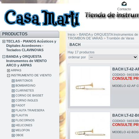
Contacto
PRODUCTOS
Inicio
>
BANDA y ORQUESTA Instrumentos de
TROMBON DE VARAS
>
Trombón de Varas
TECLAS - PIANOS Acústicos y
BACH
Digitales Acordeones -
Teclados CLAVINOVAS
Hay 17 productos
BANDA y ORQUESTA
ordenar por
Instrumentos de VIENTO
ARCO y ARPAS
BACH LT-42-A
ARPAS
CODIGO: 04033B
INSTRUMENTO DE VIENTO
CONSULTE PR
BARITONOS
BOMBARDINO
MODELO 42-AF CO
CLARINETES
CORNO DE BASSET
CORNO INGLES
FAGOT
FLAUTA TRAVESERA
BACH LT-42-B
FLAUTIN
FLISCORNOS
CODIGO: 04033B
CONSULTE PR
HELICONES
MELOFON
MODELO 42-BOG 
OBOE