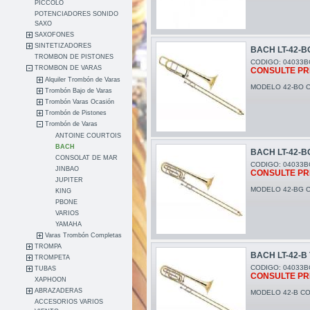
PICCOLO
POTENCIADORES SONIDO
SAXO
SAXOFONES
SINTETIZADORES
BACH LT-42-B
TROMBON DE PISTONES
CODIGO: 04033B
TROMBON DE VARAS
CONSULTE PR
Alquiler Trombón de Varas
MODELO 42-BO CO
Trombón Bajo de Varas
Trombón Varas Ocasión
Trombón de Pistones
Trombón de Varas
ANTOINE COURTOIS
BACH
BACH LT-42-B
CONSOLAT DE MAR
CODIGO: 04033B
JINBAO
CONSULTE PR
JUPITER
MODELO 42-BG CO
KING
PBONE
VARIOS
YAMAHA
Varas Trombón Completas
TROMPA
BACH LT-42-B
TROMPETA
CODIGO: 04033B
TUBAS
CONSULTE PR
XAPHOON
ABRAZADERAS
MODELO 42-B CON
ACCESORIOS VARIOS