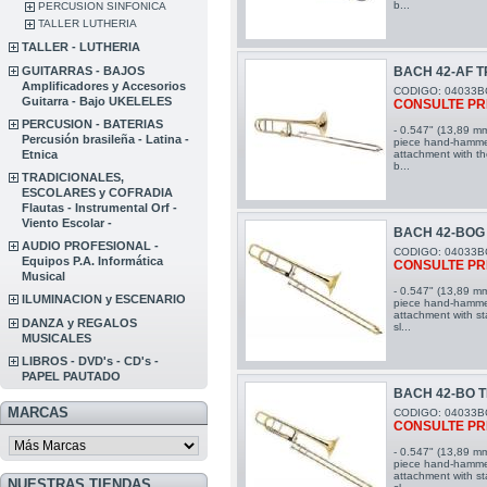
b...
PERCUSION SINFONICA
TALLER LUTHERIA
TALLER - LUTHERIA
GUITARRAS - BAJOS
BACH 42-AF 
Amplificadores y Accesorios
CODIGO: 04033B
Guitarra - Bajo UKELELES
CONSULTE PR
PERCUSION - BATERIAS
- 0.547" (13,89 mm
Percusión brasileña - Latina -
piece hand-hammer
Etnica
attachment with the
b...
TRADICIONALES,
ESCOLARES y COFRADIA
Flautas - Instrumental Orf -
Viento Escolar -
BACH 42-BOG
AUDIO PROFESIONAL -
CODIGO: 04033B
Equipos P.A. Informática
CONSULTE PR
Musical
- 0.547" (13,89 mm
ILUMINACION y ESCENARIO
piece hand-hammer
attachment with st
DANZA y REGALOS
sl...
MUSICALES
LIBROS - DVD's - CD's -
PAPEL PAUTADO
BACH 42-BO 
MARCAS
CODIGO: 04033B
CONSULTE PR
- 0.547" (13,89 mm
piece hand-hammer
attachment with st
NUESTRAS TIENDAS