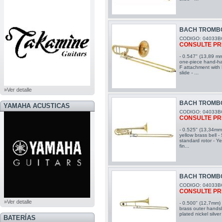
BACH TROMBO
CODIGO: 04033B
CONSULTE PR
- 0.547" (13,89 mm
one-piece hand-ha
F attachment with
slide - ...
»Ver detalle
BACH TROMBON
YAMAHA ACUSTICAS
CODIGO: 04033B
CONSULTE PR
- 0.525" (13,34mm
yellow brass bell 
standard rotor - Ye
fin...
BACH TROMBO
CODIGO: 04033B
CONSULTE PR
»Ver detalle
- 0.500" (12,7mm) 
brass outer handsl
plated nickel silve
BATERÍAS