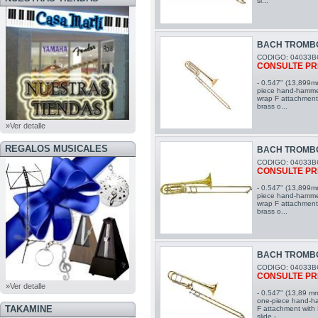
sl...
BACH TROMBO
CODIGO: 04033B
CONSULTE PR
- 0.547" (13,899mm
piece hand-hammere
wrap F attachment 
brass o...
»Ver detalle
REGALOS MUSICALES
BACH TROMBO
CODIGO: 04033B
CONSULTE PR
- 0.547" (13,899mm
piece hand-hammere
wrap F attachment 
brass o...
BACH TROMBO
CODIGO: 04033B
CONSULTE PR
»Ver detalle
- 0.547" (13,89 mm
one-piece hand-ha
TAKAMINE
F attachment with
slide - ...