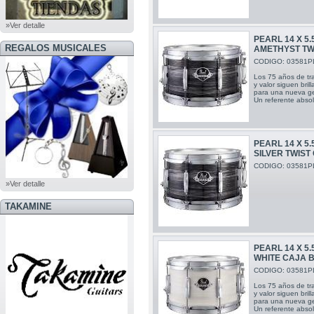
»Ver detalle
PEARL 14 X 5.
REGALOS MUSICALES
AMETHYST TW
CODIGO: 03581P
Los 75 años de tra
y valor siguen bri
para una nueva gen
Un referente absol
PEARL 14 X 5
SILVER TWIST
CODIGO: 03581P
»Ver detalle
TAKAMINE
PEARL 14 X 5
WHITE CAJA 
CODIGO: 03581P
Los 75 años de tra
y valor siguen bri
para una nueva gen
Un referente absol