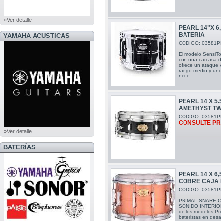
»Ver detalle
PEARL 14"X 6
BATERIA
YAMAHA ACUSTICAS
CODIGO: 03581P
El modelo SensiTon
con una carcasa d
ofrece un ataque 
rango medio y uno
nece...
PEARL 14 X 5.
AMETHYST TW
CODIGO: 03581P
CONSULTE PR
»Ver detalle
BATERÍAS
PEARL 14 X 6,
COBRE CAJA 
CODIGO: 03581P
PRIMAL SNARE C
SONIDO INTERIOR D
de los modelos Pri
bateristas en desa