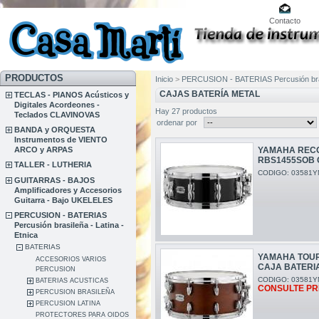
Contacto
PRODUCTOS
Inicio
>
PERCUSION - BATERIAS Percusión brasi
CAJAS BATERÍA METAL
TECLAS - PIANOS Acústicos y
Digitales Acordeones -
Hay 27 productos
Teclados CLAVINOVAS
ordenar por
BANDA y ORQUESTA
Instrumentos de VIENTO
ARCO y ARPAS
YAMAHA RECO
RBS1455SOB 
TALLER - LUTHERIA
CODIGO: 03581Y
GUITARRAS - BAJOS
Amplificadores y Accesorios
Guitarra - Bajo UKELELES
PERCUSION - BATERIAS
Percusión brasileña - Latina -
Etnica
BATERIAS
YAMAHA TOUR
ACCESORIOS VARIOS
CAJA BATERI
PERCUSION
CODIGO: 03581Y
BATERIAS ACUSTICAS
CONSULTE PR
PERCUSION BRASILEÑA
PERCUSION LATINA
PROTECTORES PARA OIDOS