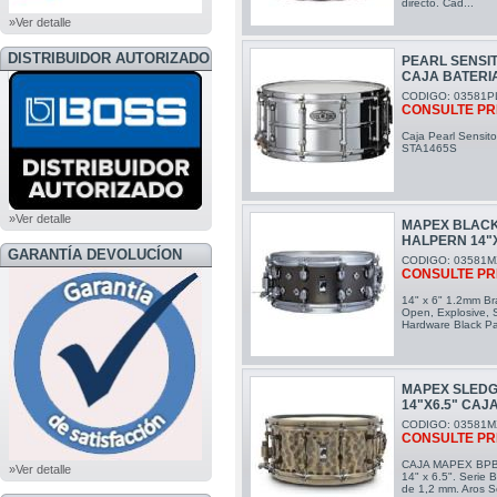
directo. Cad...
»Ver detalle
DISTRIBUIDOR AUTORIZADO
PEARL SENSIT
CAJA BATERI
BOSS
CODIGO: 03581P
CONSULTE PR
Caja Pearl Sensit
STA1465S
»Ver detalle
MAPEX BLACK
HALPERN 14"
GARANTÍA DEVOLUCÍON
CODIGO: 03581M
CONSULTE PR
14" x 6" 1.2mm Br
Open, Explosive, 
Hardware Black Pa
MAPEX SLED
14"X6.5" CAJ
CODIGO: 03581M
CONSULTE PR
CAJA MAPEX BP
»Ver detalle
14" x 6.5". Serie 
de 1,2 mm. Aros S