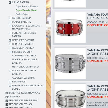
CAJAS BATERIA
Cajas Batería Madera
Cajas Batería Metal
Outlet Cajas
YAMAHA TOUR
CAR CAJA BA
PARCHE BATERIA
PLATOS BATERIA
CODIGO: 03581Y
CONSULTE PR
BAQUETAS - ESCOBILLAS -
MAZAS BATERIA
FUNDAS - ESTUCHES
BATERIA
HERRAJES BATERIA
HERRAJES VARIOS
PADS DE PRACTICA
YAMAHA RECO
SILLINES BATERIA
14"X6.5" RAS
ALFOMBRAS BATERIA
CODIGO: 03581Y
LLAVES - AFINADORES
CONSULTE PR
BATERIA
METRONOMOS BATERIA
ACCESORIOS VARIOS
BATERIA
ALQUILER BATERIAS
RECAMBIOS
VARIOS ACCESORIOS PEDAL
YAMAHA RECO
BOMBO
14"X5.5" RAS
BATERIAS ELECTRONICAS
CODIGO: 03581Y
CONSULTE PR
CAJONES
PERCUSION BRASILEÑA
Caja Yamaha Reco
PERCUSION ETNICA
casco de aluminio