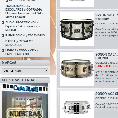
PERCUSION LATINA
TRADICIONALES,
ESCOLARES y COFRADIA
Flautas - Instrumental Orf -
SPAUN 14"X6.
Viento Escolar -
BATERIA
AUDIO PROFESIONAL -
CODIGO: 03581S
Equipos P.A. Informática
Caja Spaun fabri
Musical
en cromado 14"x6.
una mayor proyecc
ILUMINACION y ESCENARIO
DANZA y REGALOS
MUSICALES
LIBROS - DVD's - CD's -
PAPEL PAUTADO
SONOR CAJA 
BRONCE
MARCAS
CODIGO: 03581S
CONSULTE PR
AS12 1406BRB. Ca
de 14" x 6" en br
Aros die cast en 
NUESTRAS TIENDAS
para el manten...
SONOR AQ2 SD
CODIGO: 03581S
Caja AQ2 1455 SD
Acabado cromado.