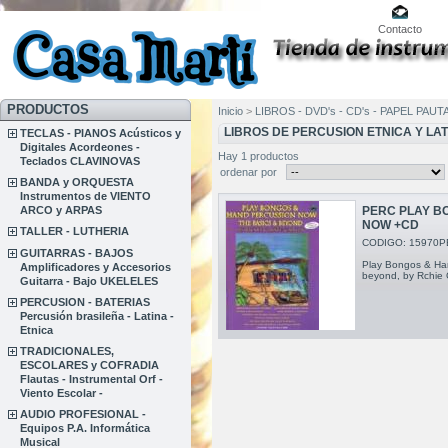
Contacto
PRODUCTOS
Inicio
>
LIBROS - DVD's - CD's - PAPEL PAU
LIBROS DE PERCUSION ETNICA Y LAT
TECLAS - PIANOS Acústicos y
Digitales Acordeones -
Hay 1 productos
Teclados CLAVINOVAS
ordenar por
BANDA y ORQUESTA
Instrumentos de VIENTO
ARCO y ARPAS
PERC PLAY B
NOW +CD
TALLER - LUTHERIA
CODIGO: 15970P
GUITARRAS - BAJOS
Play Bongos & Ha
Amplificadores y Accesorios
beyond, by Rchie 
Guitarra - Bajo UKELELES
PERCUSION - BATERIAS
Percusión brasileña - Latina -
Etnica
TRADICIONALES,
ESCOLARES y COFRADIA
Flautas - Instrumental Orf -
Viento Escolar -
AUDIO PROFESIONAL -
Equipos P.A. Informática
Musical