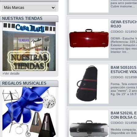
para arco patenta
Cubre instrume...
NUESTRAS TIENDAS
GEWA ESTUCHE
ROJO
CODIGO: 02185
GEWA - Estuche Vi
(Referrencia: 335
Exterior: Armazón 
neopreno tipo moch
Interior: Int...
BAM SG5101S 
ESTUCHE VIO
»Ver detalle
CODIGO: 02185B
REGALOS MUSICALES
Forma. Tela extern
protección contra 
asa "metro". 2 arc
Kg. De 15" a 16.5"
BAM 5202XL 
CON BOLSA 
CODIGO: 02185B
Medida compacta. 
Disponible en Gri