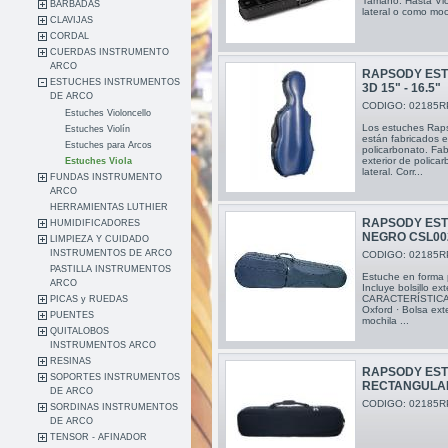
Tamaño: Hasta Viol
BARBADAS
lateral o como moch
CLAVIJAS
CORDAL
CUERDAS INSTRUMENTO
ARCO
RAPSODY EST
ESTUCHES INSTRUMENTOS
3D 15" - 16.5"
DE ARCO
CODIGO: 02185R
Estuches Violoncello
Los estuches Raps
Estuches Violín
están fabricados 
Estuches para Arcos
policarbonato. Fa
exterior de polica
Estuches Viola
lateral. Corr...
FUNDAS INSTRUMENTO
ARCO
HERRAMIENTAS LUTHIER
RAPSODY ESTU
HUMIDIFICADORES
NEGRO CSL00
LIMPIEZA Y CUIDADO
INSTRUMENTOS DE ARCO
CODIGO: 02185R
PASTILLA INSTRUMENTOS
Estuche en forma p
ARCO
Incluye bolsillo ex
CARACTERÍSTICAS
PICAS y RUEDAS
Oxford · Bolsa exte
PUENTES
mochila ...
QUITALOBOS
INSTRUMENTOS ARCO
RESINAS
RAPSODY EST
SOPORTES INSTRUMENTOS
RECTANGULA
DE ARCO
CODIGO: 02185R
SORDINAS INSTRUMENTOS
DE ARCO
TENSOR - AFINADOR