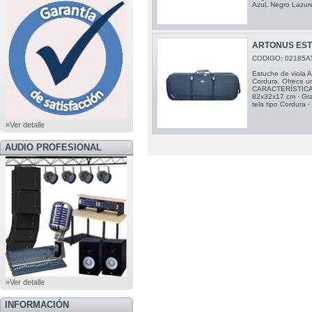
Azul, Negro Lazur
ARTONUS EST
CODIGO: 02185A
Estuche de viola A
Cordura. Ofrece un
CARACTERÍSTICA
82x32x17 cm · Gra
tela tipo Cordura ·
»Ver detalle
AUDIO PROFESIONAL
»Ver detalle
INFORMACIÓN