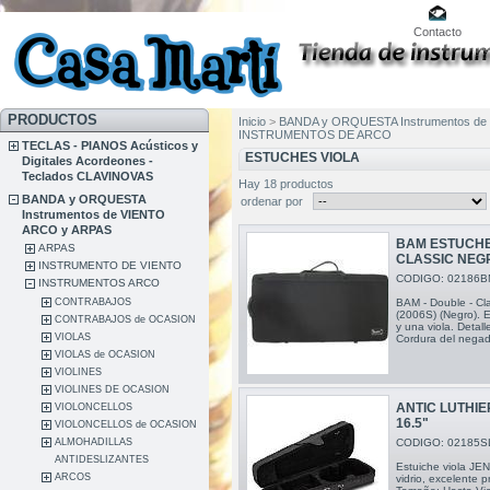
Contacto
PRODUCTOS
Inicio
>
BANDA y ORQUESTA Instrumentos de
INSTRUMENTOS DE ARCO
TECLAS - PIANOS Acústicos y
ESTUCHES VIOLA
Digitales Acordeones -
Teclados CLAVINOVAS
Hay 18 productos
BANDA y ORQUESTA
ordenar por
Instrumentos de VIENTO
ARCO y ARPAS
BAM ESTUCHE 
ARPAS
CLASSIC NEG
INSTRUMENTO DE VIENTO
CODIGO: 02186B
INSTRUMENTOS ARCO
CONTRABAJOS
BAM - Double - Cla
(2006S) (Negro). E
CONTRABAJOS de OCASION
y una viola. Detall
VIOLAS
Cordura del negado
VIOLAS de OCASION
VIOLINES
VIOLINES DE OCASION
ANTIC LUTHI
VIOLONCELLOS
16.5"
VIOLONCELLOS de OCASION
CODIGO: 02185S
ALMOHADILLAS
ANTIDESLIZANTES
Estuiche viola JEN
ARCOS
vidrio, excelente p