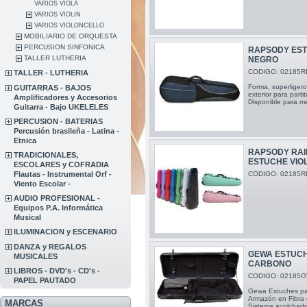
VARIOS VIOLA
VARIOS VIOLIN
VARIOS VIOLONCELLO
MOBILIARIO DE ORQUESTA
PERCUSION SINFONICA
RAPSODY ESTU
TALLER LUTHERIA
NEGRO
CODIGO: 02185R
TALLER - LUTHERIA
Forma, superligero
GUITARRAS - BAJOS
exterior para part
Amplificadores y Accesorios
Disponible para m
Guitarra - Bajo UKELELES
PERCUSION - BATERIAS
Percusión brasileña - Latina -
Etnica
RAPSODY RAI
TRADICIONALES,
ESTUCHE VIO
ESCOLARES y COFRADIA
Flautas - Instrumental Orf -
CODIGO: 02185R
Viento Escolar -
AUDIO PROFESIONAL -
Equipos P.A. Informática
Musical
ILUMINACION y ESCENARIO
DANZA y REGALOS
GEWA ESTUCHE
MUSICALES
CARBONO
LIBROS - DVD's - CD's -
CODIGO: 02185
PAPEL PAUTADO
Gewa Estuches pa
Armazón en Fibra
MARCAS
Sistema acolchado