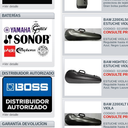
protectora de tejid
Gran bolsa partitu
»Ver detalle
BATERÍAS
BAM 2200XLS
ESTUCHE VIO
CODIGO: 02185B
CONSULTE PR
ESTUCHE VIOLA 
Regulable hasta 4
Azul, Negro Lazur
BAM HIGHTEC
»Ver detalle
ESTUCHE VIO
CODIGO: 02185B
DISTRIBUIDOR AUTORIZADO
CONSULTE PR
BOSS
ESTUCHE VIOLA 
Regulable hasta 4
Azul, Negro Lazur
BAM 2200XLT
VIOLA
CODIGO: 02185B
»Ver detalle
CONSULTE PR
GARANTÍA DEVOLUCÍON
ESTUCHE VIOLA 
Regulable hasta 4