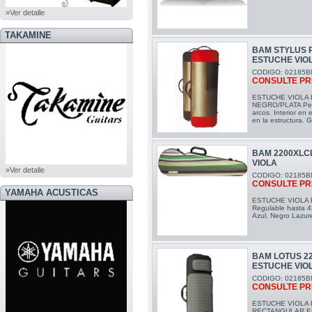
»Ver detalle
TAKAMINE
BAM STYLUS
ESTUCHE VIO
CODIGO: 02185B
CONSULTE PR
ESTUCHE VIOLA
NEGRO/PLATA Peso
arcos. Interior e
en la estructura. G
BAM 2200XLCL
VIOLA
»Ver detalle
CODIGO: 02185B
CONSULTE PR
YAMAHA ACUSTICAS
ESTUCHE VIOLA 
Regulable hasta 4
Azul, Negro Lazur
BAM LOTUS 2
ESTUCHE VIO
CODIGO: 02185B
CONSULTE PR
ESTUCHE VIOLA 
RECTANGULAR Estu