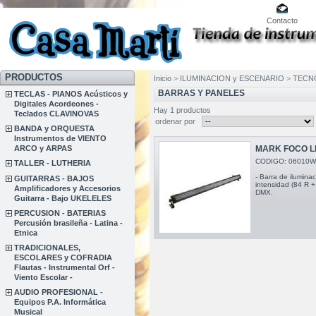
Contacto
PRODUCTOS
Inicio
>
ILUMINACION y ESCENARIO
>
TECN
BARRAS Y PANELES
TECLAS - PIANOS Acústicos y
Digitales Acordeones -
Hay 1 productos
Teclados CLAVINOVAS
ordenar por
BANDA y ORQUESTA
Instrumentos de VIENTO
ARCO y ARPAS
MARK FOCO L
CODIGO: 06010
TALLER - LUTHERIA
- Barra de ilumina
GUITARRAS - BAJOS
intensidad (84 R +
Amplificadores y Accesorios
DMX.
Guitarra - Bajo UKELELES
PERCUSION - BATERIAS
Percusión brasileña - Latina -
Etnica
TRADICIONALES,
ESCOLARES y COFRADIA
Flautas - Instrumental Orf -
Viento Escolar -
AUDIO PROFESIONAL -
Equipos P.A. Informática
Musical